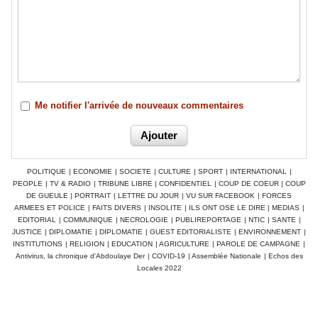
Me notifier l'arrivée de nouveaux commentaires
POLITIQUE
|
ECONOMIE
|
SOCIETE
|
CULTURE
|
SPORT
|
INTERNATIONAL
|
PEOPLE
|
TV & RADIO
|
TRIBUNE LIBRE
|
CONFIDENTIEL
|
COUP DE COEUR
|
COUP
DE GUEULE
|
PORTRAIT
|
LETTRE DU JOUR
|
VU SUR FACEBOOK
|
FORCES
ARMEES ET POLICE
|
FAITS DIVERS
|
INSOLITE
|
ILS ONT OSE LE DIRE
|
MEDIAS
|
EDITORIAL
|
COMMUNIQUE
|
NECROLOGIE
|
PUBLIREPORTAGE
|
NTIC
|
SANTE
|
JUSTICE
|
DIPLOMATIE
|
DIPLOMATIE
|
GUEST EDITORIALISTE
|
ENVIRONNEMENT
|
INSTITUTIONS
|
RELIGION
|
EDUCATION
|
AGRICULTURE
|
PAROLE DE CAMPAGNE
|
Antivirus, la chronique d'Abdoulaye Der
|
COVID-19
|
Assemblée Nationale
|
Echos des
Locales 2022