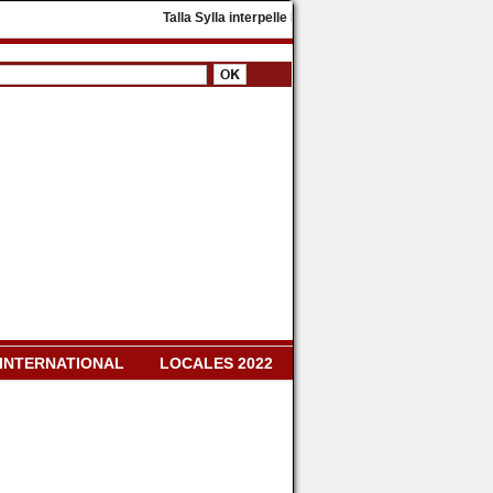
​Talla Sylla interpelle Diomaye Faye : « Il faut dissoudr
INTERNATIONAL
LOCALES 2022