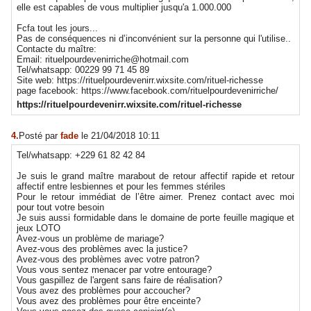
elle est capables de vous multiplier jusqu'a 1.000.000
Fcfa tout les jours...
Pas de conséquences ni d’inconvénient sur la personne qui l'utilise..
Contacte du maître:
Email: rituelpourdevenirriche@hotmail.com
Tel/whatsapp: 00229 99 71 45 89
Site web: https://rituelpourdevenirr.wixsite.com/rituel-richesse
page facebook: https://www.facebook.com/rituelpourdevenirriche/
https://rituelpourdevenirr.wixsite.com/rituel-richesse
4.
Posté par
fade
le 21/04/2018 10:11
Tel/whatsapp: +229 61 82 42 84
Je suis le grand maître marabout de retour affectif rapide et retour
affectif entre lesbiennes et pour les femmes stériles
Pour le retour immédiat de l’être aimer. Prenez contact avec moi
pour tout votre besoin
Je suis aussi formidable dans le domaine de porte feuille magique et
jeux LOTO
Avez-vous un problème de mariage?
Avez-vous des problèmes avec la justice?
Avez-vous des problèmes avec votre patron?
Vous vous sentez menacer par votre entourage?
Vous gaspillez de l'argent sans faire de réalisation?
Vous avez des problèmes pour accoucher?
Vous avez des problèmes pour être enceinte?