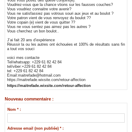
Vous vous posez des quese conjoint(e).
Voudriez-vous que la chance vtions sur les fausses couches?
Vous voudriez connaitre votre avenir?
Vous ne satisfassiez pas votrous souri aux jeux et au boulot ?
Votre patron vient de vous renvoyez du boulot ??
Votre copain (e) vient de vous quitter ??
Vous ne vous sentez pas aimez pas les autres ?
Vous cherchez un bon boulot..
J’ai fait 20 ans d’expérience
Réussir la ou les autres ont échouées et 100% de résultats sans fin
a tout vos souci
voici mes contacte
Tel/whatsapp: +229 61 82 42 84
tel/viber:+229 61 82 42 84
tel: +229 61 82 42 84
Email:maitrefade@hotmail.com
https://maitrefade.wixsite.com/retour-affection
https://maitrefade.wixsite.com/retour-affection
Nouveau commentaire :
Nom * :
Adresse email (non publiée) * :