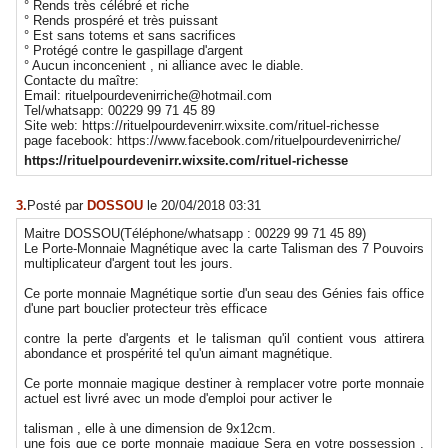
° Rends très célébré et riche
° Rends prospéré et très puissant
° Est sans totems et sans sacrifices
° Protégé contre le gaspillage d'argent
° Aucun inconcenient , ni alliance avec le diable.
Contacte du maître:
Email: rituelpourdevenirriche@hotmail.com
Tel/whatsapp: 00229 99 71 45 89
Site web: https://rituelpourdevenirr.wixsite.com/rituel-richesse
page facebook: https://www.facebook.com/rituelpourdevenirriche/
https://rituelpourdevenirr.wixsite.com/rituel-richesse
3.
Posté par
DOSSOU
le 20/04/2018 03:31
Maitre DOSSOU(Téléphone/whatsapp : 00229 99 71 45 89)
Le Porte-Monnaie Magnétique avec la carte Talisman des 7 Pouvoirs
multiplicateur d'argent tout les jours.
Ce porte monnaie Magnétique sortie d'un seau des Génies fais office
d'une part bouclier protecteur très efficace
contre la perte d'argents et le talisman qu'il contient vous attirera
abondance et prospérité tel qu'un aimant magnétique.
Ce porte monnaie magique destiner à remplacer votre porte monnaie
actuel est livré avec un mode d'emploi pour activer le
talisman , elle à une dimension de 9x12cm.
une fois que ce porte monnaie magique Sera en votre possession ,