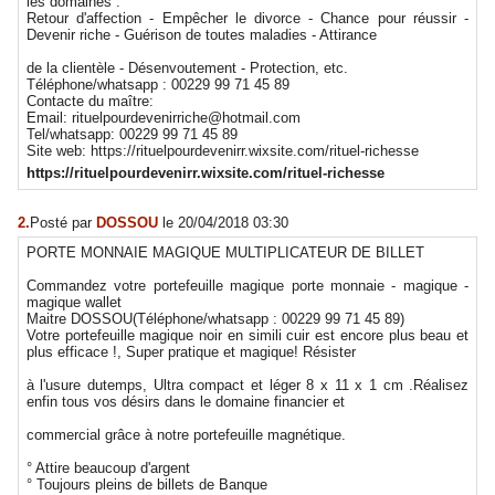
les domaines :
Retour d'affection - Empêcher le divorce - Chance pour réussir -
Devenir riche - Guérison de toutes maladies - Attirance
de la clientèle - Désenvoutement - Protection, etc.
Téléphone/whatsapp : 00229 99 71 45 89
Contacte du maître:
Email: rituelpourdevenirriche@hotmail.com
Tel/whatsapp: 00229 99 71 45 89
Site web: https://rituelpourdevenirr.wixsite.com/rituel-richesse
https://rituelpourdevenirr.wixsite.com/rituel-richesse
2.
Posté par
DOSSOU
le 20/04/2018 03:30
PORTE MONNAIE MAGIQUE MULTIPLICATEUR DE BILLET
Commandez votre portefeuille magique porte monnaie - magique -
magique wallet
Maitre DOSSOU(Téléphone/whatsapp : 00229 99 71 45 89)
Votre portefeuille magique noir en simili cuir est encore plus beau et
plus efficace !, Super pratique et magique! Résister
à l'usure dutemps, Ultra compact et léger 8 x 11 x 1 cm .Réalisez
enfin tous vos désirs dans le domaine financier et
commercial grâce à notre portefeuille magnétique.
° Attire beaucoup d'argent
° Toujours pleins de billets de Banque