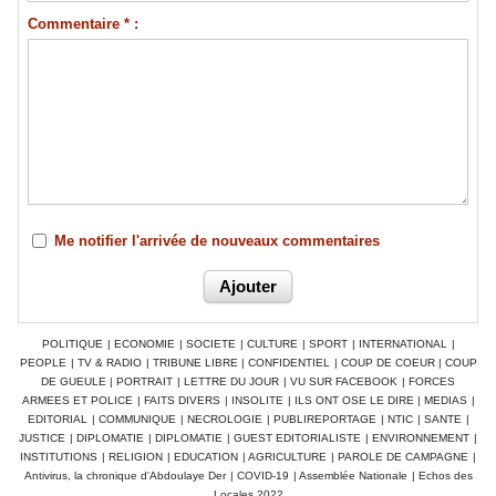
Commentaire * :
Me notifier l'arrivée de nouveaux commentaires
POLITIQUE
|
ECONOMIE
|
SOCIETE
|
CULTURE
|
SPORT
|
INTERNATIONAL
|
PEOPLE
|
TV & RADIO
|
TRIBUNE LIBRE
|
CONFIDENTIEL
|
COUP DE COEUR
|
COUP
DE GUEULE
|
PORTRAIT
|
LETTRE DU JOUR
|
VU SUR FACEBOOK
|
FORCES
ARMEES ET POLICE
|
FAITS DIVERS
|
INSOLITE
|
ILS ONT OSE LE DIRE
|
MEDIAS
|
EDITORIAL
|
COMMUNIQUE
|
NECROLOGIE
|
PUBLIREPORTAGE
|
NTIC
|
SANTE
|
JUSTICE
|
DIPLOMATIE
|
DIPLOMATIE
|
GUEST EDITORIALISTE
|
ENVIRONNEMENT
|
INSTITUTIONS
|
RELIGION
|
EDUCATION
|
AGRICULTURE
|
PAROLE DE CAMPAGNE
|
Antivirus, la chronique d'Abdoulaye Der
|
COVID-19
|
Assemblée Nationale
|
Echos des
Locales 2022