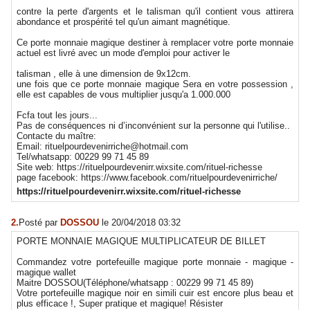
contre la perte d'argents et le talisman qu'il contient vous attirera
abondance et prospérité tel qu'un aimant magnétique.
Ce porte monnaie magique destiner à remplacer votre porte monnaie
actuel est livré avec un mode d'emploi pour activer le
talisman , elle à une dimension de 9x12cm.
une fois que ce porte monnaie magique Sera en votre possession ,
elle est capables de vous multiplier jusqu'a 1.000.000
Fcfa tout les jours...
Pas de conséquences ni d’inconvénient sur la personne qui l'utilise..
Contacte du maître:
Email: rituelpourdevenirriche@hotmail.com
Tel/whatsapp: 00229 99 71 45 89
Site web: https://rituelpourdevenirr.wixsite.com/rituel-richesse
page facebook: https://www.facebook.com/rituelpourdevenirriche/
https://rituelpourdevenirr.wixsite.com/rituel-richesse
2.
Posté par
DOSSOU
le 20/04/2018 03:32
PORTE MONNAIE MAGIQUE MULTIPLICATEUR DE BILLET
Commandez votre portefeuille magique porte monnaie - magique -
magique wallet
Maitre DOSSOU(Téléphone/whatsapp : 00229 99 71 45 89)
Votre portefeuille magique noir en simili cuir est encore plus beau et
plus efficace !, Super pratique et magique! Résister