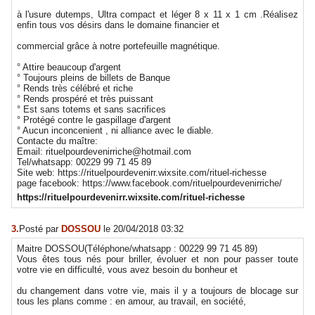
à l'usure dutemps, Ultra compact et léger 8 x 11 x 1 cm .Réalisez
enfin tous vos désirs dans le domaine financier et
commercial grâce à notre portefeuille magnétique.
° Attire beaucoup d'argent
° Toujours pleins de billets de Banque
° Rends très célébré et riche
° Rends prospéré et très puissant
° Est sans totems et sans sacrifices
° Protégé contre le gaspillage d'argent
° Aucun inconcenient , ni alliance avec le diable.
Contacte du maître:
Email: rituelpourdevenirriche@hotmail.com
Tel/whatsapp: 00229 99 71 45 89
Site web: https://rituelpourdevenirr.wixsite.com/rituel-richesse
page facebook: https://www.facebook.com/rituelpourdevenirriche/
https://rituelpourdevenirr.wixsite.com/rituel-richesse
3.
Posté par
DOSSOU
le 20/04/2018 03:32
Maitre DOSSOU(Téléphone/whatsapp : 00229 99 71 45 89)
Vous êtes tous nés pour briller, évoluer et non pour passer toute
votre vie en difficulté, vous avez besoin du bonheur et
du changement dans votre vie, mais il y a toujours de blocage sur
tous les plans comme : en amour, au travail, en société,