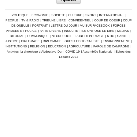
POLITIQUE
|
ECONOMIE
|
SOCIETE
|
CULTURE
|
SPORT
|
INTERNATIONAL
|
PEOPLE
|
TV & RADIO
|
TRIBUNE LIBRE
|
CONFIDENTIEL
|
COUP DE COEUR
|
COUP
DE GUEULE
|
PORTRAIT
|
LETTRE DU JOUR
|
VU SUR FACEBOOK
|
FORCES
ARMEES ET POLICE
|
FAITS DIVERS
|
INSOLITE
|
ILS ONT OSE LE DIRE
|
MEDIAS
|
EDITORIAL
|
COMMUNIQUE
|
NECROLOGIE
|
PUBLIREPORTAGE
|
NTIC
|
SANTE
|
JUSTICE
|
DIPLOMATIE
|
DIPLOMATIE
|
GUEST EDITORIALISTE
|
ENVIRONNEMENT
|
INSTITUTIONS
|
RELIGION
|
EDUCATION
|
AGRICULTURE
|
PAROLE DE CAMPAGNE
|
Antivirus, la chronique d'Abdoulaye Der
|
COVID-19
|
Assemblée Nationale
|
Echos des
Locales 2022