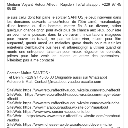
Médium Voyant Retour Affectif Rapide / Tel/whatsapp : +229 97 45
85 00
je suis celui dont ton parle le sorcier SANTOS je peut intervenir dans
les domaines suivants amour!retour de l'être aimé, maraboutage
d'une femme ou d'un homme, mettre fin à un divorce, attirer
quelqu'un chance grigri pour avoir plus de chance aux jeux, pour être
un peu moins poissard dans la vie.travail : incantations magiques
pour trouver un travail, ne pas se faire virer, rituels pour être
augmenté, guerrir aussi les maladies grave rituels pour réussir les
entretiens d'embauche business et affaires:grigri à utiliser quand on
monte une entreprise, talisman pour mieux négocier les contrats,
prières pour faire venir les clients et attirer des partenaires..
N'hésitez pas à me contacté
Contact Maître SANTOS :
Tél Bénin: +229 97 45 85 00 (Joignable aussi sur Whatsapp)
Adresse E-Mail: Contact@marabout-vaudou-occulte.com
SiteWeb: https://www.retouraffectifvaudou.wixsite.com/retour-affectif
SiteWeb: https://www.retouraffectifvaudou.wixsite.com/mage-retour-
affectif
SiteWeb: https://www.retouraffectifvaudou.wixsite.com/devenir-riche
SiteWeb: https://www.maraboutvaudou.wixsite.com/marabout
SiteWeb: https://www.www.sorcier-vaudou.onlc.be
SiteWeb: https://www.www.retour-affectif-ex.wixsite.com/marabout-
vaudou
SiteWeb: https://www.richesse-rapide.wixsite.com/devenir-riche