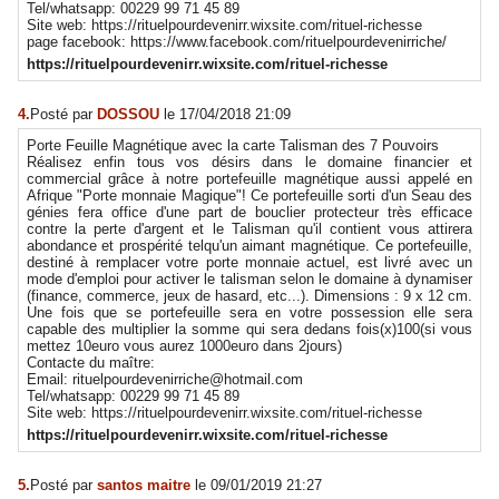
Tel/whatsapp: 00229 99 71 45 89
Site web: https://rituelpourdevenirr.wixsite.com/rituel-richesse
page facebook: https://www.facebook.com/rituelpourdevenirriche/
https://rituelpourdevenirr.wixsite.com/rituel-richesse
4.
Posté par
DOSSOU
le 17/04/2018 21:09
Porte Feuille Magnétique avec la carte Talisman des 7 Pouvoirs
Réalisez enfin tous vos désirs dans le domaine financier et
commercial grâce à notre portefeuille magnétique aussi appelé en
Afrique "Porte monnaie Magique"! Ce portefeuille sorti d'un Seau des
génies fera office d'une part de bouclier protecteur très efficace
contre la perte d'argent et le Talisman qu'il contient vous attirera
abondance et prospérité telqu'un aimant magnétique. Ce portefeuille,
destiné à remplacer votre porte monnaie actuel, est livré avec un
mode d'emploi pour activer le talisman selon le domaine à dynamiser
(finance, commerce, jeux de hasard, etc...). Dimensions : 9 x 12 cm.
Une fois que se portefeuille sera en votre possession elle sera
capable des multiplier la somme qui sera dedans fois(x)100(si vous
mettez 10euro vous aurez 1000euro dans 2jours)
Contacte du maître:
Email: rituelpourdevenirriche@hotmail.com
Tel/whatsapp: 00229 99 71 45 89
Site web: https://rituelpourdevenirr.wixsite.com/rituel-richesse
https://rituelpourdevenirr.wixsite.com/rituel-richesse
5.
Posté par
santos maitre
le 09/01/2019 21:27