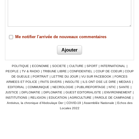
Me notifier l'arrivée de nouveaux commentaires
POLITIQUE
|
ECONOMIE
|
SOCIETE
|
CULTURE
|
SPORT
|
INTERNATIONAL
|
PEOPLE
|
TV & RADIO
|
TRIBUNE LIBRE
|
CONFIDENTIEL
|
COUP DE COEUR
|
COUP
DE GUEULE
|
PORTRAIT
|
LETTRE DU JOUR
|
VU SUR FACEBOOK
|
FORCES
ARMEES ET POLICE
|
FAITS DIVERS
|
INSOLITE
|
ILS ONT OSE LE DIRE
|
MEDIAS
|
EDITORIAL
|
COMMUNIQUE
|
NECROLOGIE
|
PUBLIREPORTAGE
|
NTIC
|
SANTE
|
JUSTICE
|
DIPLOMATIE
|
DIPLOMATIE
|
GUEST EDITORIALISTE
|
ENVIRONNEMENT
|
INSTITUTIONS
|
RELIGION
|
EDUCATION
|
AGRICULTURE
|
PAROLE DE CAMPAGNE
|
Antivirus, la chronique d'Abdoulaye Der
|
COVID-19
|
Assemblée Nationale
|
Echos des
Locales 2022