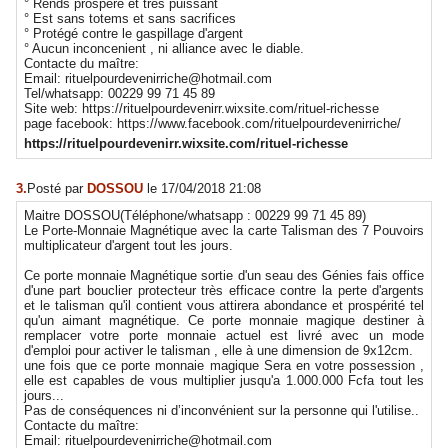
° Rends prospéré et très puissant
° Est sans totems et sans sacrifices
° Protégé contre le gaspillage d'argent
° Aucun inconcenient , ni alliance avec le diable.
Contacte du maître:
Email: rituelpourdevenirriche@hotmail.com
Tel/whatsapp: 00229 99 71 45 89
Site web: https://rituelpourdevenirr.wixsite.com/rituel-richesse
page facebook: https://www.facebook.com/rituelpourdevenirriche/
https://rituelpourdevenirr.wixsite.com/rituel-richesse
3.
Posté par
DOSSOU
le 17/04/2018 21:08
Maitre DOSSOU(Téléphone/whatsapp : 00229 99 71 45 89)
Le Porte-Monnaie Magnétique avec la carte Talisman des 7 Pouvoirs
multiplicateur d'argent tout les jours.
Ce porte monnaie Magnétique sortie d'un seau des Génies fais office
d'une part bouclier protecteur très efficace contre la perte d'argents
et le talisman qu'il contient vous attirera abondance et prospérité tel
qu'un aimant magnétique. Ce porte monnaie magique destiner à
remplacer votre porte monnaie actuel est livré avec un mode
d'emploi pour activer le talisman , elle à une dimension de 9x12cm.
une fois que ce porte monnaie magique Sera en votre possession ,
elle est capables de vous multiplier jusqu'a 1.000.000 Fcfa tout les
jours...
Pas de conséquences ni d’inconvénient sur la personne qui l'utilise..
Contacte du maître:
Email: rituelpourdevenirriche@hotmail.com