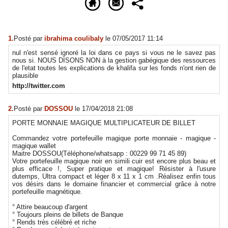
1.
Posté par
ibrahima coulibaly
le 07/05/2017 11:14
nul n'est sensé ignoré la loi dans ce pays si vous ne le savez pas
nous si. NOUS DISONS NON à la gestion gabégique des ressources
de l'etat toutes les explications de khalifa sur les fonds n'ont rien de
plausible
http://twitter.com
2.
Posté par
DOSSOU
le 17/04/2018 21:08
PORTE MONNAIE MAGIQUE MULTIPLICATEUR DE BILLET
Commandez votre portefeuille magique porte monnaie - magique -
magique wallet
Maitre DOSSOU(Téléphone/whatsapp : 00229 99 71 45 89)
Votre portefeuille magique noir en simili cuir est encore plus beau et
plus efficace !, Super pratique et magique! Résister à l'usure
dutemps, Ultra compact et léger 8 x 11 x 1 cm .Réalisez enfin tous
vos désirs dans le domaine financier et commercial grâce à notre
portefeuille magnétique.
° Attire beaucoup d'argent
° Toujours pleins de billets de Banque
° Rends très célébré et riche