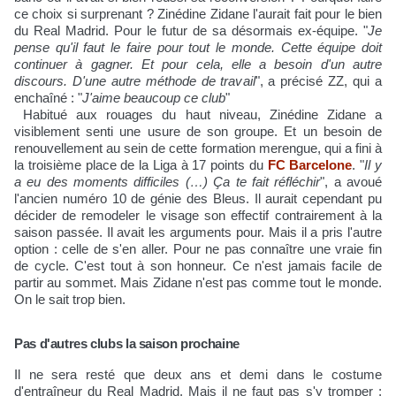
ce choix si surprenant ? Zinédine Zidane l'aurait fait pour le bien
du Real Madrid. Pour le futur de sa désormais ex-équipe. "
Je
pense qu'il faut le faire pour tout le monde. Cette équipe doit
continuer à gagner. Et pour cela, elle a besoin d'un autre
discours. D'une autre méthode de travail
", a précisé ZZ, qui a
enchaîné : "
J'aime beaucoup ce club
"
Habitué aux rouages du haut niveau, Zinédine Zidane a
visiblement senti une usure de son groupe. Et un besoin de
renouvellement au sein de cette formation merengue, qui a fini à
la troisième place de la Liga à 17 points du
FC Barcelone
. "
Il y
a eu des moments difficiles (…) Ça te fait réfléchir
", a avoué
l'ancien numéro 10 de génie des Bleus. Il aurait cependant pu
décider de remodeler le visage son effectif contrairement à la
saison passée. Il avait les arguments pour. Mais il a pris l'autre
option : celle de s'en aller. Pour ne pas connaître une vraie fin
de cycle. C'est tout à son honneur. Ce n'est jamais facile de
partir au sommet. Mais Zidane n'est pas comme tout le monde.
On le sait trop bien.
Pas d'autres clubs la saison prochaine
Il ne sera resté que deux ans et demi dans le costume
d'entraîneur du Real Madrid. Mais il ne faut pas s'y tromper :