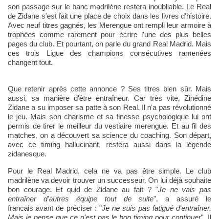
son passage sur le banc madrilène restera inoubliable. Le Real
de Zidane s'est fait une place de choix dans les livres d'histoire.
Avec neuf titres gagnés, les Merengue ont rempli leur armoire à
trophées comme rarement pour écrire l'une des plus belles
pages du club. Et pourtant, on parle du grand Real Madrid. Mais
ces trois Ligue des champions consécutives ramenées
changent tout.
Que retenir après cette annonce ? Ses titres bien sûr. Mais
aussi, sa manière d'être entraîneur. Car très vite, Zinédine
Zidane a su imposer sa patte à son Real. Il n'a pas révolutionné
le jeu. Mais son charisme et sa finesse psychologique lui ont
permis de tirer le meilleur du vestiaire merengue. Et au fil des
matches, on a découvert sa science du coaching. Son départ,
avec ce timing hallucinant, restera aussi dans la légende
zidanesque.
Pour le Real Madrid, cela ne va pas être simple. Le club
madrilène va devoir trouver un successeur. On lui déjà souhaite
bon courage. Et quid de Zidane au fait ? "
Je ne vais pas
entraîner d'autres équipe tout de suite
", a assuré le
francais avant de préciser : "
Je ne suis pas fatigué d'entraîner.
Mais je pense que ce n'est pas le bon timing pour continuer
". Il