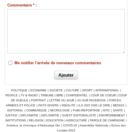
Commentaire * :
Me notifier l'arrivée de nouveaux commentaires
POLITIQUE
|
ECONOMIE
|
SOCIETE
|
CULTURE
|
SPORT
|
INTERNATIONAL
|
PEOPLE
|
TV & RADIO
|
TRIBUNE LIBRE
|
CONFIDENTIEL
|
COUP DE COEUR
|
COUP
DE GUEULE
|
PORTRAIT
|
LETTRE DU JOUR
|
VU SUR FACEBOOK
|
FORCES
ARMEES ET POLICE
|
FAITS DIVERS
|
INSOLITE
|
ILS ONT OSE LE DIRE
|
MEDIAS
|
EDITORIAL
|
COMMUNIQUE
|
NECROLOGIE
|
PUBLIREPORTAGE
|
NTIC
|
SANTE
|
JUSTICE
|
DIPLOMATIE
|
DIPLOMATIE
|
GUEST EDITORIALISTE
|
ENVIRONNEMENT
|
INSTITUTIONS
|
RELIGION
|
EDUCATION
|
AGRICULTURE
|
PAROLE DE CAMPAGNE
|
Antivirus, la chronique d'Abdoulaye Der
|
COVID-19
|
Assemblée Nationale
|
Echos des
Locales 2022