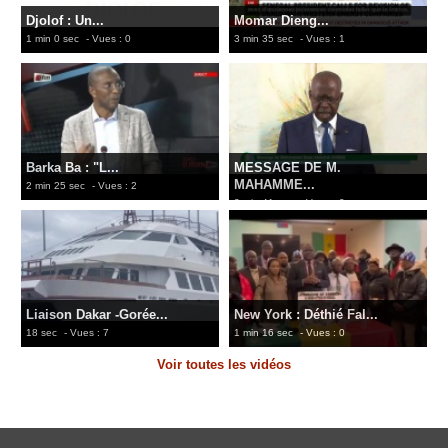
​Djolof : Un...
Momar Dieng...
1 min 0 sec
- Vues : 0
3 min 35 sec
- Vues : 1
Barka Ba : "L...
MESSAGE DE M.
MAHAMME...
2 min 25 sec
- Vues : 2
2 min 41 sec
- Vues : 0
Liaison Dakar -Gorée...
New York : Déthié Fal...
18 sec
- Vues : 7
1 min 16 sec
- Vues : 0
Voir toutes les vidéos