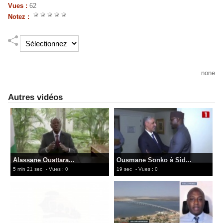
Vues :
62
Notez :
none
Autres vidéos
Alassane Ouattara...
Ousmane Sonko à Sid...
5 min 21 sec
- Vues : 0
19 sec
- Vues : 0