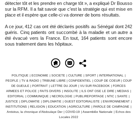
détecter tôt et les prendre en charge tôt », a expliqué Dr Bousso
sur la RFM. Il a fait savoir que c’est la stratégie qui est mise en
place et il espère que celle-ci va donner de bons résultats.
A ce jour, 412 cas ont été déclarés positifs au Sénégal dont 242
guéris. Cinq patients ont succombé à la maladie et un autre a
été évacué vers la France. En tout, 164 patients sont encore
sous traitement dans les hôpitaux.
POLITIQUE
|
ECONOMIE
|
SOCIETE
|
CULTURE
|
SPORT
|
INTERNATIONAL
|
PEOPLE
|
TV & RADIO
|
TRIBUNE LIBRE
|
CONFIDENTIEL
|
COUP DE COEUR
|
COUP
DE GUEULE
|
PORTRAIT
|
LETTRE DU JOUR
|
VU SUR FACEBOOK
|
FORCES
ARMEES ET POLICE
|
FAITS DIVERS
|
INSOLITE
|
ILS ONT OSE LE DIRE
|
MEDIAS
|
EDITORIAL
|
COMMUNIQUE
|
NECROLOGIE
|
PUBLIREPORTAGE
|
NTIC
|
SANTE
|
JUSTICE
|
DIPLOMATIE
|
DIPLOMATIE
|
GUEST EDITORIALISTE
|
ENVIRONNEMENT
|
INSTITUTIONS
|
RELIGION
|
EDUCATION
|
AGRICULTURE
|
PAROLE DE CAMPAGNE
|
Antivirus, la chronique d'Abdoulaye Der
|
COVID-19
|
Assemblée Nationale
|
Echos des
Locales 2022