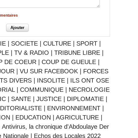
mmentaires
IE
|
SOCIETE
|
CULTURE
|
SPORT
|
PLE
|
TV & RADIO
|
TRIBUNE LIBRE
|
P DE COEUR
|
COUP DE GUEULE
|
JOUR
|
VU SUR FACEBOOK
|
FORCES
ITS DIVERS
|
INSOLITE
|
ILS ONT OSE
ORIAL
|
COMMUNIQUE
|
NECROLOGIE
IC
|
SANTE
|
JUSTICE
|
DIPLOMATIE
|
DITORIALISTE
|
ENVIRONNEMENT
|
ION
|
EDUCATION
|
AGRICULTURE
|
|
Antivirus, la chronique d'Abdoulaye Der
 Nationale
|
Echos des Locales 2022