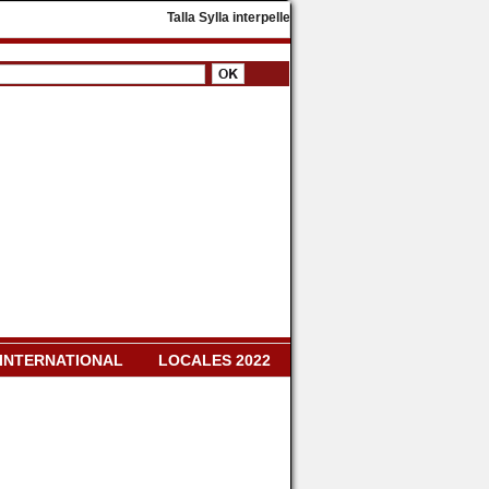
​Talla Sylla interpelle Diomaye Faye : « Il faut dissoud
INTERNATIONAL
LOCALES 2022