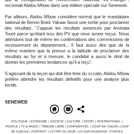
reconnait Abdou Mbow dans une édition spéciale sur Seneweb.
Par ailleurs, Abdou Mbow considère normal que le mandataire
national de Benno Bokk Yakaar fasse une sortie pour proclamer
des résultats. "J'appuie les résultats annoncés par Aminata
Touré parce qu'étant issu des PV que nous avons reçus. Nous
attendons tout de même les confirmations des commissions de
recensement du département... Il faut aussi dire que de la
même manière que la presse a la latitude de proclamer des
résultats au fur et à mesure, le candidat a aussi le droit de
donner les premières tendances qu'il a reçu".
S'agissant de la leçon qui doit être tirée du scrutin, Abdou Mbow
préfère attendre les résultats définitifs pour une analyse plus
lucide.
SENEWEB
POLITIQUE
|
ECONOMIE
|
SOCIETE
|
CULTURE
|
SPORT
|
INTERNATIONAL
|
PEOPLE
|
TV & RADIO
|
TRIBUNE LIBRE
|
CONFIDENTIEL
|
COUP DE COEUR
|
COUP
DE GUEULE
|
PORTRAIT
|
LETTRE DU JOUR
|
VU SUR FACEBOOK
|
FORCES