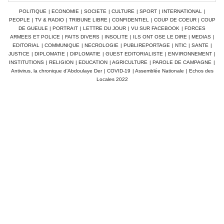
POLITIQUE
|
ECONOMIE
|
SOCIETE
|
CULTURE
|
SPORT
|
INTERNATIONAL
|
PEOPLE
|
TV & RADIO
|
TRIBUNE LIBRE
|
CONFIDENTIEL
|
COUP DE COEUR
|
COUP
DE GUEULE
|
PORTRAIT
|
LETTRE DU JOUR
|
VU SUR FACEBOOK
|
FORCES
ARMEES ET POLICE
|
FAITS DIVERS
|
INSOLITE
|
ILS ONT OSE LE DIRE
|
MEDIAS
|
EDITORIAL
|
COMMUNIQUE
|
NECROLOGIE
|
PUBLIREPORTAGE
|
NTIC
|
SANTE
|
JUSTICE
|
DIPLOMATIE
|
DIPLOMATIE
|
GUEST EDITORIALISTE
|
ENVIRONNEMENT
|
INSTITUTIONS
|
RELIGION
|
EDUCATION
|
AGRICULTURE
|
PAROLE DE CAMPAGNE
|
Antivirus, la chronique d'Abdoulaye Der
|
COVID-19
|
Assemblée Nationale
|
Echos des
Locales 2022