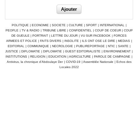
POLITIQUE
|
ECONOMIE
|
SOCIETE
|
CULTURE
|
SPORT
|
INTERNATIONAL
|
PEOPLE
|
TV & RADIO
|
TRIBUNE LIBRE
|
CONFIDENTIEL
|
COUP DE COEUR
|
COUP
DE GUEULE
|
PORTRAIT
|
LETTRE DU JOUR
|
VU SUR FACEBOOK
|
FORCES
ARMEES ET POLICE
|
FAITS DIVERS
|
INSOLITE
|
ILS ONT OSE LE DIRE
|
MEDIAS
|
EDITORIAL
|
COMMUNIQUE
|
NECROLOGIE
|
PUBLIREPORTAGE
|
NTIC
|
SANTE
|
JUSTICE
|
DIPLOMATIE
|
DIPLOMATIE
|
GUEST EDITORIALISTE
|
ENVIRONNEMENT
|
INSTITUTIONS
|
RELIGION
|
EDUCATION
|
AGRICULTURE
|
PAROLE DE CAMPAGNE
|
Antivirus, la chronique d'Abdoulaye Der
|
COVID-19
|
Assemblée Nationale
|
Echos des
Locales 2022