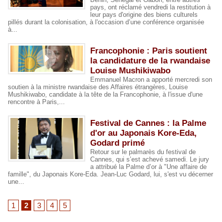
pays, ont réclamé vendredi la restitution à
leur pays d'origine des biens culturels
pillés durant la colonisation, à l'occasion d’une conférence organisée
à...
Francophonie : Paris soutient
la candidature de la rwandaise
Louise Mushikiwabo
Emmanuel Macron a apporté mercredi son
soutien à la ministre rwandaise des Affaires étrangères, Louise
Mushikiwabo, candidate à la tête de la Francophonie, à l'issue d'une
rencontre à Paris,...
Festival de Cannes : la Palme
d'or au Japonais Kore-Eda,
Godard primé
Retour sur le palmarès du festival de
Cannes, qui s’est achevé samedi. Le jury
a attribué la Palme d’or à "Une affaire de
famille", du Japonais Kore-Eda. Jean-Luc Godard, lui, s'est vu décerner
une...
1
2
3
4
5