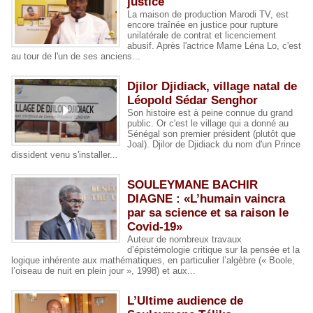
justice
La maison de production Marodi TV, est
encore traînée en justice pour rupture
unilatérale de contrat et licenciement
abusif. Après l'actrice Mame Léna Lo, c'est
au tour de l'un de ses anciens...
Djilor Djidiack, village natal de
Léopold Sédar Senghor
Son histoire est à peine connue du grand
public. Or c'est le village qui a donné au
Sénégal son premier président (plutôt que
Joal). Djilor de Djidiack du nom d'un Prince
dissident venu s'installer...
SOULEYMANE BACHIR
DIAGNE : «L’humain vaincra
par sa science et sa raison le
Covid-19»
Auteur de nombreux travaux
d’épistémologie critique sur la pensée et la
logique inhérente aux mathématiques, en particulier l’algèbre (« Boole,
l’oiseau de nuit en plein jour », 1998) et aux...
L’Ultime audience de