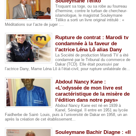
Souleymane Téliko
Troquant sa toge, ou sa robe au fourreau
d’hermine, contre le turban de chercheur-
islamologue, le magistrat Souleymane
Téliko a sorti un livre original intitulé : «
Méditations sur l’acte de juger :...
Rupture de contrat : Marodi tv
condamnée à la faveur de
l’actrice Léna Lô alias Dany
La Société de production Marodi TV a été
condamné par le Tribunal du commerce de
Dakar (TCD). Elle était poursuivi par
l’actrice Dany, Mame Léna Lô à l’état-civil, pour rupture unilatérale de...
Abdoul Nancy Kane :
«L’odyssée de mon livre est
caractéristique de la misère de
l’édition dans notre pays»
Abdoul Nancy Kane est né en 1939 à
Kanel, Sénégal. Il entre en 1951 au lycée
Faidherbe de Saint- Louis, puis à l’université de Dakar en 1958, un an
après la création de cet établissement...
Souleymane Bachir Diagne : «Il