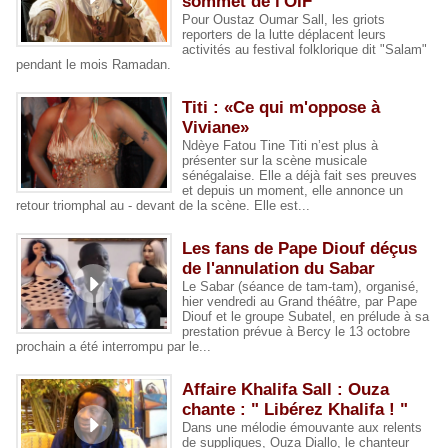
sommet de l'OIF
Pour Oustaz Oumar Sall, les griots
reporters de la lutte déplacent leurs
activités au festival folklorique dit "Salam"
pendant le mois Ramadan.
Titi : «Ce qui m'oppose à
Viviane»
Ndèye Fatou Tine Titi n’est plus à
présenter sur la scène musicale
sénégalaise. Elle a déjà fait ses preuves
et depuis un moment, elle annonce un
retour triomphal au - devant de la scène. Elle est...
Les fans de Pape Diouf déçus
de l'annulation du Sabar
Le Sabar (séance de tam-tam), organisé,
hier vendredi au Grand théâtre, par Pape
Diouf et le groupe Subatel, en prélude à sa
prestation prévue à Bercy le 13 octobre
prochain a été interrompu par le...
Affaire Khalifa Sall : Ouza
chante : " Libérez Khalifa ! "
Dans une mélodie émouvante aux relents
de suppliques, Ouza Diallo, le chanteur