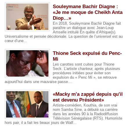
​Souleymane Bachir Diagne :
«Je me moque de Cheikh Anta
Diop…»
En 2018, Souleymane Bachir Diagne fait
paraître un dialogue avec Jean-Loup
Amselle intitulé En quête d’Afrique(s).
Universalisme et pensée décoloniale. La question de l’universel est au
cœur d’une...
​Thione Seck expulsé du Penc-
Mi
Les carottes sont cuites pour Thione
Seck. L’artiste chanteur, après plusieurs
procédures initiées pour éviter son
expulsion du « Penc Mi », se retrouve
aujourd’hui dans une mauvaise passe....
«Macky m'a zappé depuis qu'il
est devenu Président»
Artiste-comédien, Kouthia, de son vrai
nom Samba Sine, a débuté sa carrière
dans les années 90 à la Radiodiffusion
Télévision Sénégalaise (RTS). Humoriste
hors pair, il a fait les beaux jours de Walf...