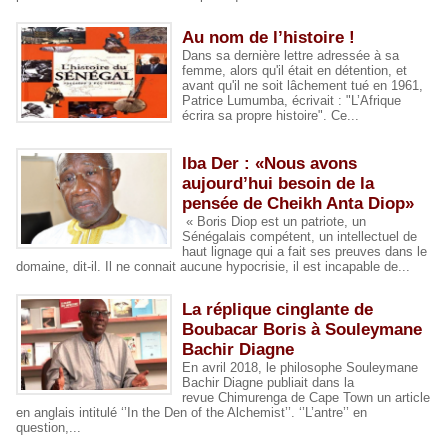
Au nom de l’histoire !
Dans sa dernière lettre adressée à sa
femme, alors qu'il était en détention, et
avant qu'il ne soit lâchement tué en 1961,
Patrice Lumumba, écrivait : "L’Afrique
écrira sa propre histoire". Ce...
Iba Der : «Nous avons
aujourd’hui besoin de la
pensée de Cheikh Anta Diop»
« Boris Diop est un patriote, un
Sénégalais compétent, un intellectuel de
haut lignage qui a fait ses preuves dans le
domaine, dit-il. Il ne connait aucune hypocrisie, il est incapable de...
La réplique cinglante de
Boubacar Boris à Souleymane
Bachir Diagne
En avril 2018, le philosophe Souleymane
Bachir Diagne publiait dans la
revue Chimurenga de Cape Town un article
en anglais intitulé ‘’In the Den of the Alchemist’’. ‘’L’antre’’ en
question,...