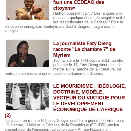
faut une CEDEAO des
citoyens»
Naît-on ouest-africain ? Des langues à la
monnaie, quelque chose de singulier unit-il
les ressortissants de la Cedeao ? Pour le
philosophe sénégalais Souleymane Bachir Diagne, malgré ses «
visages...
La journaliste Faty Dieng
raconte "La chambre 7" de
Myriam
Journaliste à la TFM depuis 2011, où elle
présente le JT, Faty Dieng vient ainsi de
mettre sur le marché de la littérature, sa
toute première œuvre qui en appelle certainement d’autres....
LE MOURIDISME : IDÉOLOGIE,
DOCTRINE, MODÈLE,
VECTEUR OU VIATIQUE POUR
LE DÉVELOPPEMENT
ÉCONOMIQUE DE L’AFRIQUE
(2)
L’adjudant en retraite Ndiapaly Guèye, secrétaire général du Front pour
l’Ouverture, l’Unité et la Défense de la République (FOUDR), ancien
présentateur de l’émission radiophonique « Armée-Nation » à...