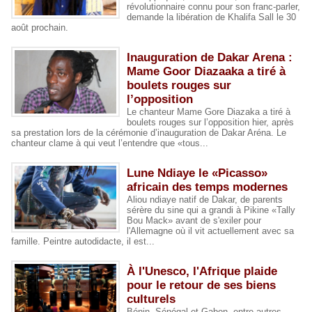
révolutionnaire connu pour son franc-parler,
demande la libération de Khalifa Sall le 30
août prochain.
Inauguration de Dakar Arena :
Mame Goor Diazaaka a tiré à
boulets rouges sur
l’opposition
Le chanteur Mame Gore Diazaka a tiré à
boulets rouges sur l’opposition hier, après
sa prestation lors de la cérémonie d’inauguration de Dakar Aréna. Le
chanteur clame à qui veut l’entendre que «tous...
Lune Ndiaye le «Picasso»
africain des temps modernes
Aliou ndiaye natif de Dakar, de parents
sérère du sine qui a grandi à Pikine «Tally
Bou Mack» avant de s'exiler pour
l'Allemagne où il vit actuellement avec sa
famille. Peintre autodidacte, il est...
À l'Unesco, l'Afrique plaide
pour le retour de ses biens
culturels
Bénin, Sénégal et Gabon, entre autres