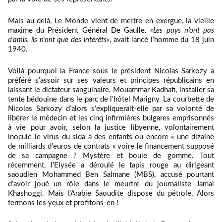
Mais au delà, Le Monde vient de mettre en exergue, la vieille
maxime du Président Général De Gaulle.
«Les pays n’ont pas
d’amis, ils n’ont que des intérêts»
, avait lancé l’homme du 18 juin
1940.
Voilà pourquoi la France sous le président Nicolas Sarkozy a
préféré s’assoir sur ses valeurs et principes républicains en
laissant le dictateur sanguinaire, Mouammar Kadhafi, installer sa
tente bédouine dans le parc de l’hôtel Marigny. La courbette de
Nicolas Sarkozy d’alors s’expliquerait-elle par sa volonté de
libérer le médecin et les cinq infirmières bulgares emprisonnés
à vie pour avoir, selon la justice libyenne, volontairement
inoculé le virus du sida à des enfants ou encore « une dizaine
de milliards d’euros de contrats » voire le financement supposé
de sa campagne ? Mystère et boule de gomme. Tout
récemment, l’Elysée a déroulé le tapis rouge au dirigeant
saoudien Mohammed Ben Salmane (MBS), accusé pourtant
d’avoir joué un rôle dans le meurtre du journaliste Jamal
Khashoggi. Mais l’Arabie Saoudite dispose du pétrole. Alors
fermons les yeux et profitons-en !