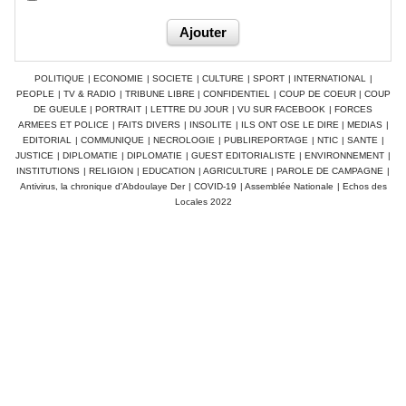
POLITIQUE
|
ECONOMIE
|
SOCIETE
|
CULTURE
|
SPORT
|
INTERNATIONAL
|
PEOPLE
|
TV & RADIO
|
TRIBUNE LIBRE
|
CONFIDENTIEL
|
COUP DE COEUR
|
COUP
DE GUEULE
|
PORTRAIT
|
LETTRE DU JOUR
|
VU SUR FACEBOOK
|
FORCES
ARMEES ET POLICE
|
FAITS DIVERS
|
INSOLITE
|
ILS ONT OSE LE DIRE
|
MEDIAS
|
EDITORIAL
|
COMMUNIQUE
|
NECROLOGIE
|
PUBLIREPORTAGE
|
NTIC
|
SANTE
|
JUSTICE
|
DIPLOMATIE
|
DIPLOMATIE
|
GUEST EDITORIALISTE
|
ENVIRONNEMENT
|
INSTITUTIONS
|
RELIGION
|
EDUCATION
|
AGRICULTURE
|
PAROLE DE CAMPAGNE
|
Antivirus, la chronique d'Abdoulaye Der
|
COVID-19
|
Assemblée Nationale
|
Echos des
Locales 2022