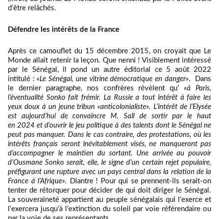
d’être relâchés.
Défendre les intérêts de la France
Après ce camouflet du 15 décembre 2015, on croyait que Le
Monde allait retenir la leçon. Que nenni ! Visiblement intéressé
par le Sénégal, il pond un autre éditorial ce 5 août 2022
intitulé :
«Le Sénégal, une vitrine démocratique en danger»
. Dans
le dernier paragraphe, nos confrères révèlent qu’
«
à Paris,
l’éventualité Sonko fait frémir. La Russie a tout intérêt à faire les
yeux doux à un jeune tribun «anticolonialiste». L’intérêt de l’Elysée
est aujourd’hui de convaincre M. Sall de sortir par le haut
en 2024 et d’ouvrir le jeu politique à des talents dont le Sénégal ne
peut pas manquer. Dans le cas contraire, des protestations, où les
intérêts français seront inévitablement visés, ne manqueront pas
d’accompagner le maintien du sortant. Une arrivée au pouvoir
d’Ousmane Sonko serait, elle, le signe d’un certain rejet populaire,
préfigurant une rupture avec un pays central dans la relation de la
France à l’Afrique».
Diantre ! Pour qui se prennent-ils serait-on
tenter de rétorquer pour décider de qui doit diriger le Sénégal.
La souveraineté appartient au peuple sénégalais qui l’exerce et
l’exercera jusqu’à l’extinction du soleil par voie référendaire ou
par la voie de ses représentants.