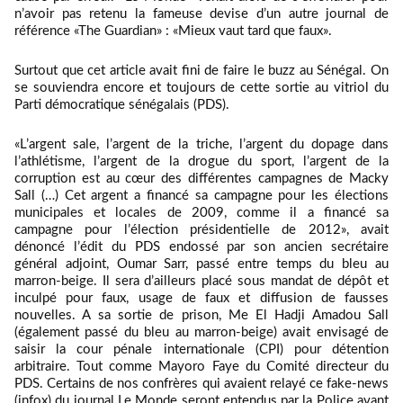
n’avoir pas retenu la fameuse devise d’un autre journal de
référence «The Guardian» : «Mieux vaut tard que faux».
Surtout que cet article avait fini de faire le buzz au Sénégal. On
se souviendra encore et toujours de cette sortie au vitriol du
Parti démocratique sénégalais (PDS).
«L’argent sale, l’argent de la triche, l’argent du dopage dans
l’athlétisme, l’argent de la drogue du sport, l’argent de la
corruption est au cœur des différentes campagnes de Macky
Sall (…) Cet argent a financé sa campagne pour les élections
municipales et locales de 2009, comme il a financé sa
campagne pour l’élection présidentielle de 2012», avait
dénoncé l’édit du PDS endossé par son ancien secrétaire
général adjoint, Oumar Sarr, passé entre temps du bleu au
marron-beige. Il sera d’ailleurs placé sous mandat de dépôt et
inculpé pour faux, usage de faux et diffusion de fausses
nouvelles. A sa sortie de prison, Me El Hadji Amadou Sall
(également passé du bleu au marron-beige) avait envisagé de
saisir la cour pénale internationale (CPI) pour détention
arbitraire. Tout comme Mayoro Faye du Comité directeur du
PDS. Certains de nos confrères qui avaient relayé ce fake-news
(infox) du journal Le Monde seront entendus par la Police avant