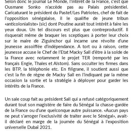
Selon donc le journal Le Monde, l’intérêt de la France, c’est que
Ousmane Sonko n’accède pas au Palais présidentiel.
Caricaturant le président du Pastef/Les Patriotes, chef de fait de
l’opposition sénégalaise, il le qualifie de jeune tribun
«anticolonialiste» (sic) dont Poutine aurait tout intérêt à faire les
yeux doux. Un tel discours est plus que contreproductif. Il
risquerait même de braquer les sceptiques à porter leur choix
sur le maire de Ziguinchor qui incarne une révolte d’une
jeunesse assoiffée d’indépendance. A tort ou à raison, cette
jeunesse accuse le Chef de l’Etat Macky Sall d’être à la solde de
la France avec notamment le projet TER (remporté par les
français Engie, Thales et Alstom). Sans occulter les firmes dans
les BTP, la téléphonie etc. En filigrane, il soutient aussi que
c’est la fin de règne de Macky Sall en l’indiquant par la même
occasion la sortie et la stratégie à déployer pour garder les
intérêts de la France.
Un sale coup fait au président Sall qui a refusé catégoriquement
durant tout son magistère de faire du Sénégal la chasse-gardée
de la France ou d’une quelconque autre puissance. «Aucun pays
ne peut s’arroger l’exclusivité de traiter avec le Sénégal», avait-
il déclaré en marge de la journée du Sénégal à l’exposition
universelle Dubaï 2021.