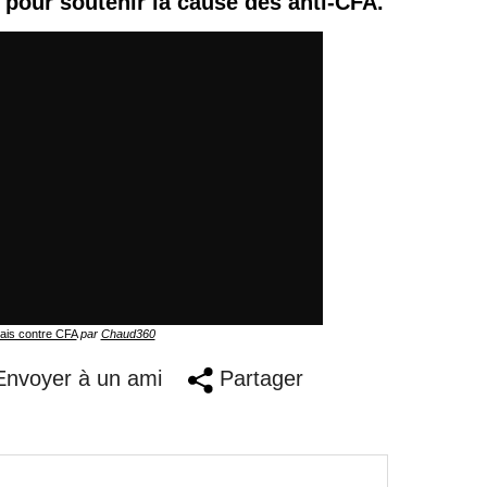
o pour soutenir la cause des anti-CFA.
ais contre CFA
par
Chaud360
nvoyer à un ami
Partager