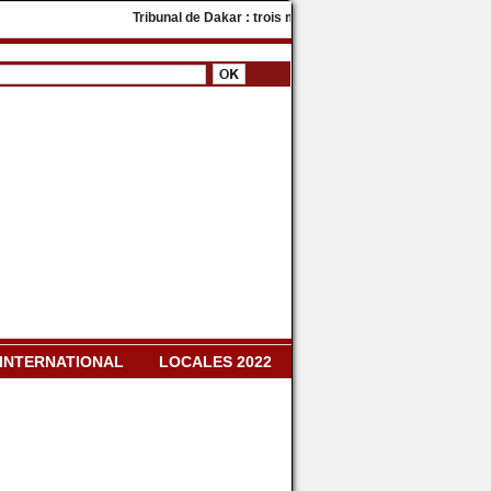
Tribunal de Dakar : trois militants de PASTEF condamnés à de
INTERNATIONAL
LOCALES 2022