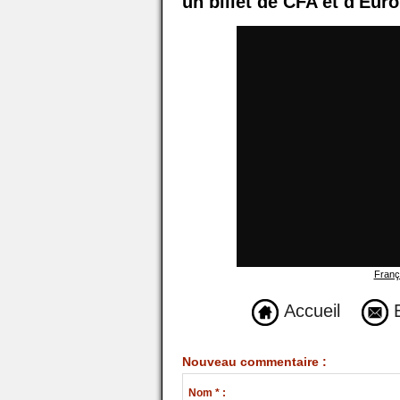
un billet de CFA et d'Eur
Franç
Accueil
E
Nouveau commentaire :
Nom * :