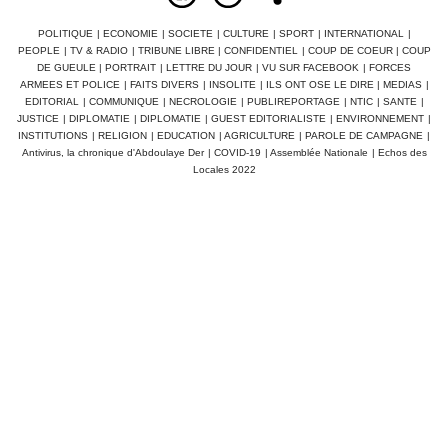
POLITIQUE
|
ECONOMIE
|
SOCIETE
|
CULTURE
|
SPORT
|
INTERNATIONAL
|
PEOPLE
|
TV & RADIO
|
TRIBUNE LIBRE
|
CONFIDENTIEL
|
COUP DE COEUR
|
COUP
DE GUEULE
|
PORTRAIT
|
LETTRE DU JOUR
|
VU SUR FACEBOOK
|
FORCES
ARMEES ET POLICE
|
FAITS DIVERS
|
INSOLITE
|
ILS ONT OSE LE DIRE
|
MEDIAS
|
EDITORIAL
|
COMMUNIQUE
|
NECROLOGIE
|
PUBLIREPORTAGE
|
NTIC
|
SANTE
|
JUSTICE
|
DIPLOMATIE
|
DIPLOMATIE
|
GUEST EDITORIALISTE
|
ENVIRONNEMENT
|
INSTITUTIONS
|
RELIGION
|
EDUCATION
|
AGRICULTURE
|
PAROLE DE CAMPAGNE
|
Antivirus, la chronique d'Abdoulaye Der
|
COVID-19
|
Assemblée Nationale
|
Echos des
Locales 2022