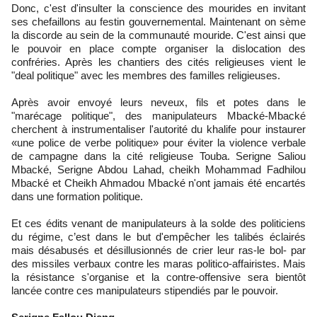
Donc, c'est d'insulter la conscience des mourides en invitant
ses chefaillons au festin gouvernemental. Maintenant on sème
la discorde au sein de la communauté mouride. C'est ainsi que
le pouvoir en place compte organiser la dislocation des
confréries. Après les chantiers des cités religieuses vient le
"deal politique" avec les membres des familles religieuses.
Après avoir envoyé leurs neveux, fils et potes dans le
"marécage politique", des manipulateurs Mbacké-Mbacké
cherchent à instrumentaliser l'autorité du khalife pour instaurer
«une police de verbe politique» pour éviter la violence verbale
de campagne dans la cité religieuse Touba. Serigne Saliou
Mbacké, Serigne Abdou Lahad, cheikh Mohammad Fadhilou
Mbacké et Cheikh Ahmadou Mbacké n'ont jamais été encartés
dans une formation politique.
Et ces édits venant de manipulateurs à la solde des politiciens
du régime, c’est dans le but d'empêcher les talibés éclairés
mais désabusés et désillusionnés de crier leur ras-le bol- par
des missiles verbaux contre les maras politico-affairistes. Mais
la résistance s'organise et la contre-offensive sera bientôt
lancée contre ces manipulateurs stipendiés par le pouvoir.