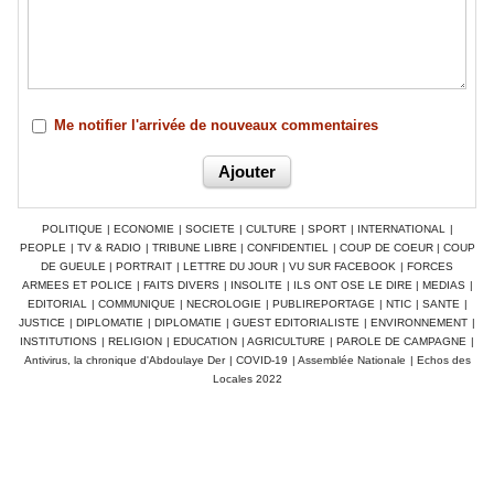
Me notifier l'arrivée de nouveaux commentaires
POLITIQUE
|
ECONOMIE
|
SOCIETE
|
CULTURE
|
SPORT
|
INTERNATIONAL
|
PEOPLE
|
TV & RADIO
|
TRIBUNE LIBRE
|
CONFIDENTIEL
|
COUP DE COEUR
|
COUP
DE GUEULE
|
PORTRAIT
|
LETTRE DU JOUR
|
VU SUR FACEBOOK
|
FORCES
ARMEES ET POLICE
|
FAITS DIVERS
|
INSOLITE
|
ILS ONT OSE LE DIRE
|
MEDIAS
|
EDITORIAL
|
COMMUNIQUE
|
NECROLOGIE
|
PUBLIREPORTAGE
|
NTIC
|
SANTE
|
JUSTICE
|
DIPLOMATIE
|
DIPLOMATIE
|
GUEST EDITORIALISTE
|
ENVIRONNEMENT
|
INSTITUTIONS
|
RELIGION
|
EDUCATION
|
AGRICULTURE
|
PAROLE DE CAMPAGNE
|
Antivirus, la chronique d'Abdoulaye Der
|
COVID-19
|
Assemblée Nationale
|
Echos des
Locales 2022