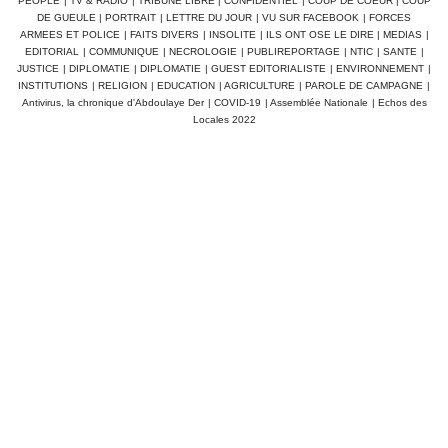
PEOPLE
|
TV & RADIO
|
TRIBUNE LIBRE
|
CONFIDENTIEL
|
COUP DE COEUR
|
COUP
DE GUEULE
|
PORTRAIT
|
LETTRE DU JOUR
|
VU SUR FACEBOOK
|
FORCES
ARMEES ET POLICE
|
FAITS DIVERS
|
INSOLITE
|
ILS ONT OSE LE DIRE
|
MEDIAS
|
EDITORIAL
|
COMMUNIQUE
|
NECROLOGIE
|
PUBLIREPORTAGE
|
NTIC
|
SANTE
|
JUSTICE
|
DIPLOMATIE
|
DIPLOMATIE
|
GUEST EDITORIALISTE
|
ENVIRONNEMENT
|
INSTITUTIONS
|
RELIGION
|
EDUCATION
|
AGRICULTURE
|
PAROLE DE CAMPAGNE
|
Antivirus, la chronique d'Abdoulaye Der
|
COVID-19
|
Assemblée Nationale
|
Echos des
Locales 2022