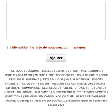
Me notifier l'arrivée de nouveaux commentaires
POLITIQUE
|
ECONOMIE
|
SOCIETE
|
CULTURE
|
SPORT
|
INTERNATIONAL
|
PEOPLE
|
TV & RADIO
|
TRIBUNE LIBRE
|
CONFIDENTIEL
|
COUP DE COEUR
|
COUP
DE GUEULE
|
PORTRAIT
|
LETTRE DU JOUR
|
VU SUR FACEBOOK
|
FORCES
ARMEES ET POLICE
|
FAITS DIVERS
|
INSOLITE
|
ILS ONT OSE LE DIRE
|
MEDIAS
|
EDITORIAL
|
COMMUNIQUE
|
NECROLOGIE
|
PUBLIREPORTAGE
|
NTIC
|
SANTE
|
JUSTICE
|
DIPLOMATIE
|
DIPLOMATIE
|
GUEST EDITORIALISTE
|
ENVIRONNEMENT
|
INSTITUTIONS
|
RELIGION
|
EDUCATION
|
AGRICULTURE
|
PAROLE DE CAMPAGNE
|
Antivirus, la chronique d'Abdoulaye Der
|
COVID-19
|
Assemblée Nationale
|
Echos des
Locales 2022