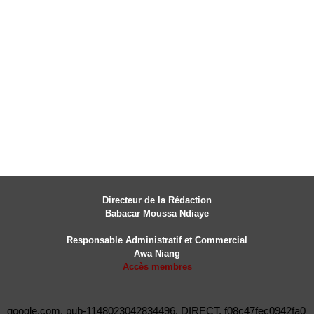
Directeur de la Rédaction
Babacar Moussa Ndiaye
Responsable Administratif et Commercial
Awa Niang
Accès membres
google.com, pub-1148023042834496, DIRECT, f08c47fec0942fa0