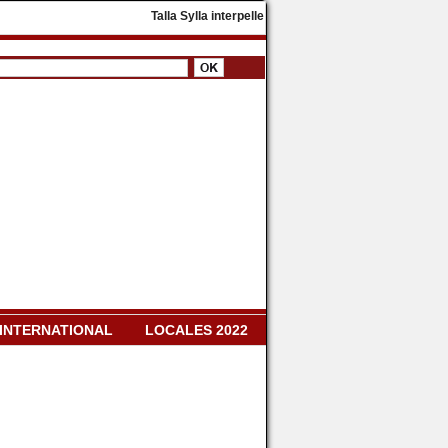
​Talla Sylla interpelle Diomaye Faye : « Il faut dissoud
INTERNATIONAL
LOCALES 2022