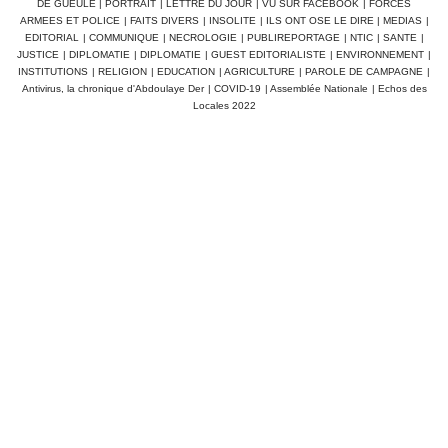
DE GUEULE
|
PORTRAIT
|
LETTRE DU JOUR
|
VU SUR FACEBOOK
|
FORCES
ARMEES ET POLICE
|
FAITS DIVERS
|
INSOLITE
|
ILS ONT OSE LE DIRE
|
MEDIAS
|
EDITORIAL
|
COMMUNIQUE
|
NECROLOGIE
|
PUBLIREPORTAGE
|
NTIC
|
SANTE
|
JUSTICE
|
DIPLOMATIE
|
DIPLOMATIE
|
GUEST EDITORIALISTE
|
ENVIRONNEMENT
|
INSTITUTIONS
|
RELIGION
|
EDUCATION
|
AGRICULTURE
|
PAROLE DE CAMPAGNE
|
Antivirus, la chronique d'Abdoulaye Der
|
COVID-19
|
Assemblée Nationale
|
Echos des
Locales 2022