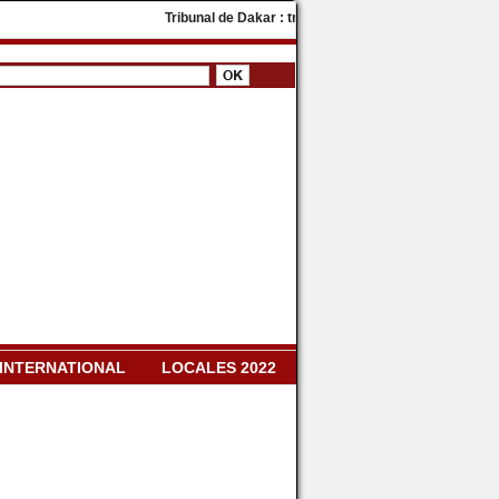
Tribunal de Dakar : trois militants de PASTEF condamnés à d
INTERNATIONAL
LOCALES 2022