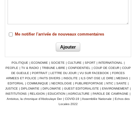
Me notifier l'arrivée de nouveaux commentaires
POLITIQUE
|
ECONOMIE
|
SOCIETE
|
CULTURE
|
SPORT
|
INTERNATIONAL
|
PEOPLE
|
TV & RADIO
|
TRIBUNE LIBRE
|
CONFIDENTIEL
|
COUP DE COEUR
|
COUP
DE GUEULE
|
PORTRAIT
|
LETTRE DU JOUR
|
VU SUR FACEBOOK
|
FORCES
ARMEES ET POLICE
|
FAITS DIVERS
|
INSOLITE
|
ILS ONT OSE LE DIRE
|
MEDIAS
|
EDITORIAL
|
COMMUNIQUE
|
NECROLOGIE
|
PUBLIREPORTAGE
|
NTIC
|
SANTE
|
JUSTICE
|
DIPLOMATIE
|
DIPLOMATIE
|
GUEST EDITORIALISTE
|
ENVIRONNEMENT
|
INSTITUTIONS
|
RELIGION
|
EDUCATION
|
AGRICULTURE
|
PAROLE DE CAMPAGNE
|
Antivirus, la chronique d'Abdoulaye Der
|
COVID-19
|
Assemblée Nationale
|
Echos des
Locales 2022