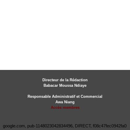
Directeur de la Rédaction
Babacar Moussa Ndiaye
Responsable Administratif et Commercial
Awa Niang
Accès membres
google.com, pub-1148023042834496, DIRECT, f08c47fec0942fa0