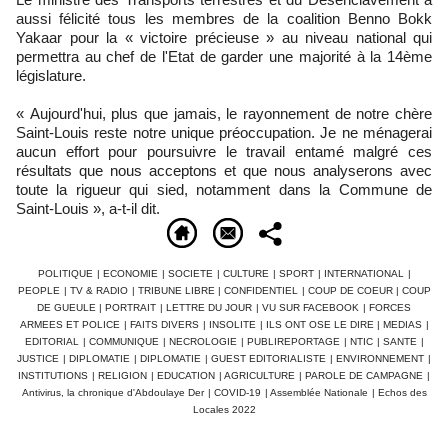
aussi félicité tous les membres de la coalition Benno Bokk
Yakaar pour la « victoire précieuse » au niveau national qui
permettra au chef de l'Etat de garder une majorité à la 14ème
législature.
« Aujourd'hui, plus que jamais, le rayonnement de notre chère
Saint-Louis reste notre unique préoccupation. Je ne ménagerai
aucun effort pour poursuivre le travail entamé malgré ces
résultats que nous acceptons et que nous analyserons avec
toute la rigueur qui sied, notamment dans la Commune de
Saint-Louis », a-t-il dit.
POLITIQUE
|
ECONOMIE
|
SOCIETE
|
CULTURE
|
SPORT
|
INTERNATIONAL
|
PEOPLE
|
TV & RADIO
|
TRIBUNE LIBRE
|
CONFIDENTIEL
|
COUP DE COEUR
|
COUP
DE GUEULE
|
PORTRAIT
|
LETTRE DU JOUR
|
VU SUR FACEBOOK
|
FORCES
ARMEES ET POLICE
|
FAITS DIVERS
|
INSOLITE
|
ILS ONT OSE LE DIRE
|
MEDIAS
|
EDITORIAL
|
COMMUNIQUE
|
NECROLOGIE
|
PUBLIREPORTAGE
|
NTIC
|
SANTE
|
JUSTICE
|
DIPLOMATIE
|
DIPLOMATIE
|
GUEST EDITORIALISTE
|
ENVIRONNEMENT
|
INSTITUTIONS
|
RELIGION
|
EDUCATION
|
AGRICULTURE
|
PAROLE DE CAMPAGNE
|
Antivirus, la chronique d'Abdoulaye Der
|
COVID-19
|
Assemblée Nationale
|
Echos des
Locales 2022