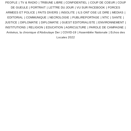
PEOPLE
|
TV & RADIO
|
TRIBUNE LIBRE
|
CONFIDENTIEL
|
COUP DE COEUR
|
COUP
DE GUEULE
|
PORTRAIT
|
LETTRE DU JOUR
|
VU SUR FACEBOOK
|
FORCES
ARMEES ET POLICE
|
FAITS DIVERS
|
INSOLITE
|
ILS ONT OSE LE DIRE
|
MEDIAS
|
EDITORIAL
|
COMMUNIQUE
|
NECROLOGIE
|
PUBLIREPORTAGE
|
NTIC
|
SANTE
|
JUSTICE
|
DIPLOMATIE
|
DIPLOMATIE
|
GUEST EDITORIALISTE
|
ENVIRONNEMENT
|
INSTITUTIONS
|
RELIGION
|
EDUCATION
|
AGRICULTURE
|
PAROLE DE CAMPAGNE
|
Antivirus, la chronique d'Abdoulaye Der
|
COVID-19
|
Assemblée Nationale
|
Echos des
Locales 2022