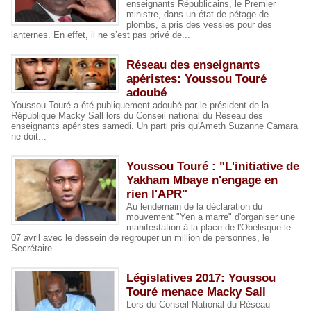
enseignants Républicains, le Premier
ministre, dans un état de pétage de
plombs, a pris des vessies pour des
lanternes. En effet, il ne s’est pas privé de...
Réseau des enseignants
apéristes: Youssou Touré
adoubé
Youssou Touré a été publiquement adoubé par le président de la
République Macky Sall lors du Conseil national du Réseau des
enseignants apéristes samedi. Un parti pris qu'Ameth Suzanne Camara
ne doit...
Youssou Touré : "L'initiative de
Yakham Mbaye n'engage en
rien l'APR"
Au lendemain de la déclaration du
mouvement "Yen a marre" d'organiser une
manifestation à la place de l'Obélisque le
07 avril avec le dessein de regrouper un million de personnes, le
Secrétaire...
Législatives 2017: Youssou
Touré menace Macky Sall
Lors du Conseil National du Réseau