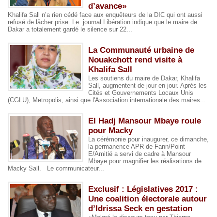
d’avance»
Khalifa Sall n’a rien cédé face aux enquêteurs de la DIC qui ont aussi
refusé de lâcher prise. Le journal Libération indique que le maire de
Dakar a totalement gardé le silence sur 22...
La Communauté urbaine de
Nouakchott rend visite à
Khalifa Sall
Les soutiens du maire de Dakar, Khalifa
Sall, augmentent de jour en jour. Après les
Cités et Gouvernements Locaux Unis
(CGLU), Metropolis, ainsi que l'Association internationale des maires...
El Hadj Mansour Mbaye roule
pour Macky
La cérémonie pour inaugurer, ce dimanche,
la permanence APR de Fann/Point-
E/Amitié a servi de cadre à Mansour
Mbaye pour magnifier les réalisations de
Macky Sall. Le communicateur...
Exclusif : Législatives 2017 :
Une coalition électorale autour
d’Idrissa Seck en gestation