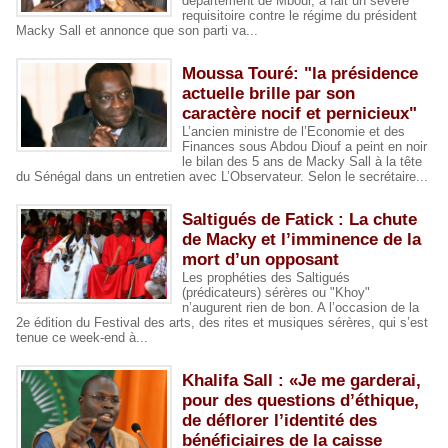
département de Mbour, a fait un sévère
requisitoire contre le régime du président
Macky Sall et annonce que son parti va...
Moussa Touré: "la présidence
actuelle brille par son
caractère nocif et pernicieux"
L’ancien ministre de l’Economie et des
Finances sous Abdou Diouf a peint en noir
le bilan des 5 ans de Macky Sall à la tête
du Sénégal dans un entretien avec L’Observateur. Selon le secrétaire...
Saltigués de Fatick : La chute
de Macky et l’imminence de la
mort d’un opposant
Les prophéties des Saltigués
(prédicateurs) sérères ou "Khoy"
n’augurent rien de bon. A l’occasion de la
2e édition du Festival des arts, des rites et musiques sérères, qui s’est
tenue ce week-end à...
Khalifa Sall : «Je me garderai,
pour des questions d’éthique,
de déflorer l’identité des
bénéficiaires de la caisse