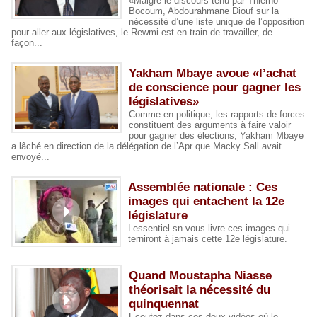
«Malgré le discours tenu par Thierno
Bocoum, Abdourahmane Diouf sur la
nécessité d’une liste unique de l’opposition
pour aller aux législatives, le Rewmi est en train de travailler, de
façon...
Yakham Mbaye avoue «l’achat
de conscience pour gagner les
législatives»
Comme en politique, les rapports de forces
constituent des arguments à faire valoir
pour gagner des élections, Yakham Mbaye
a lâché en direction de la délégation de l’Apr que Macky Sall avait
envoyé...
Assemblée nationale : Ces
images qui entachent la 12e
législature
Lessentiel.sn vous livre ces images qui
terniront à jamais cette 12e législature.
Quand Moustapha Niasse
théorisait la nécessité du
quinquennat
Ecoutez dans ces deux vidéos où le