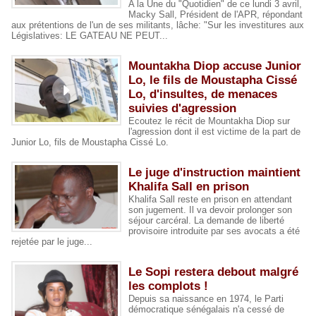
A la Une du "Quotidien" de ce lundi 3 avril,
Macky Sall, Président de l'APR, répondant
aux prétentions de l'un de ses militants, lâche: "Sur les investitures aux
Législatives: LE GATEAU NE PEUT...
Mountakha Diop accuse Junior
Lo, le fils de Moustapha Cissé
Lo, d'insultes, de menaces
suivies d'agression
Ecoutez le récit de Mountakha Diop sur
l'agression dont il est victime de la part de
Junior Lo, fils de Moustapha Cissé Lo.
Le juge d'instruction maintient
Khalifa Sall en prison
Khalifa Sall reste en prison en attendant
son jugement. Il va devoir prolonger son
séjour carcéral. La demande de liberté
provisoire introduite par ses avocats a été
rejetée par le juge...
Le Sopi restera debout malgré
les complots !
Depuis sa naissance en 1974, le Parti
démocratique sénégalais n'a cessé de