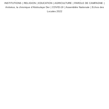
INSTITUTIONS
|
RELIGION
|
EDUCATION
|
AGRICULTURE
|
PAROLE DE CAMPAGNE
|
Antivirus, la chronique d'Abdoulaye Der
|
COVID-19
|
Assemblée Nationale
|
Echos des
Locales 2022