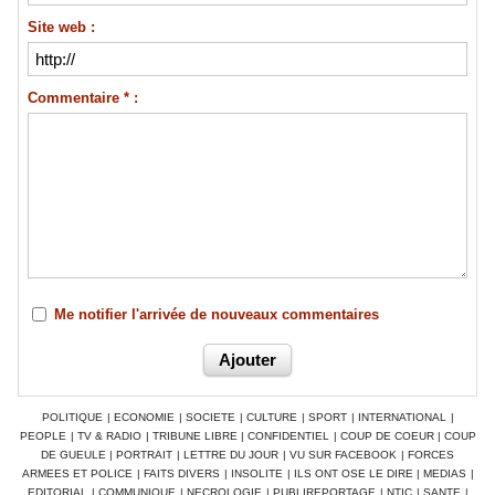
Site web :
Commentaire * :
Me notifier l'arrivée de nouveaux commentaires
POLITIQUE
|
ECONOMIE
|
SOCIETE
|
CULTURE
|
SPORT
|
INTERNATIONAL
|
PEOPLE
|
TV & RADIO
|
TRIBUNE LIBRE
|
CONFIDENTIEL
|
COUP DE COEUR
|
COUP
DE GUEULE
|
PORTRAIT
|
LETTRE DU JOUR
|
VU SUR FACEBOOK
|
FORCES
ARMEES ET POLICE
|
FAITS DIVERS
|
INSOLITE
|
ILS ONT OSE LE DIRE
|
MEDIAS
|
EDITORIAL
|
COMMUNIQUE
|
NECROLOGIE
|
PUBLIREPORTAGE
|
NTIC
|
SANTE
|