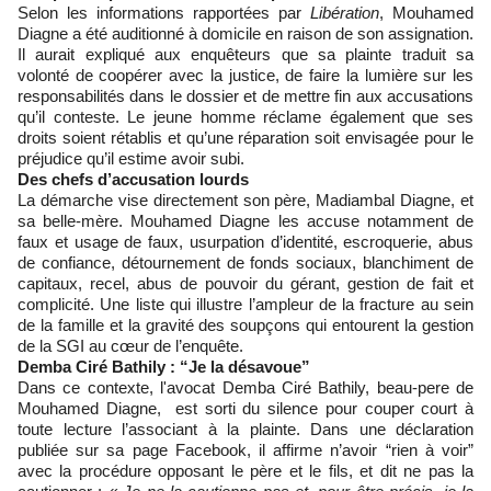
Selon les informations rapportées par
Libération
, Mouhamed
Diagne a été auditionné à domicile en raison de son assignation.
Il aurait expliqué aux enquêteurs que sa plainte traduit sa
volonté de coopérer avec la justice, de faire la lumière sur les
responsabilités dans le dossier et de mettre fin aux accusations
qu’il conteste. Le jeune homme réclame également que ses
droits soient rétablis et qu’une réparation soit envisagée pour le
préjudice qu’il estime avoir subi.
Des chefs d’accusation lourds
La démarche vise directement son père, Madiambal Diagne, et
sa belle-mère. Mouhamed Diagne les accuse notamment de
faux et usage de faux, usurpation d’identité, escroquerie, abus
de confiance, détournement de fonds sociaux, blanchiment de
capitaux, recel, abus de pouvoir du gérant, gestion de fait et
complicité. Une liste qui illustre l’ampleur de la fracture au sein
de la famille et la gravité des soupçons qui entourent la gestion
de la SGI au cœur de l’enquête.
Demba Ciré Bathily : “Je la désavoue”
Dans ce contexte, l'avocat Demba Ciré Bathily, beau-pere de
Mouhamed Diagne, est sorti du silence pour couper court à
toute lecture l’associant à la plainte. Dans une déclaration
publiée sur sa page Facebook, il affirme n’avoir “rien à voir”
avec la procédure opposant le père et le fils, et dit ne pas la