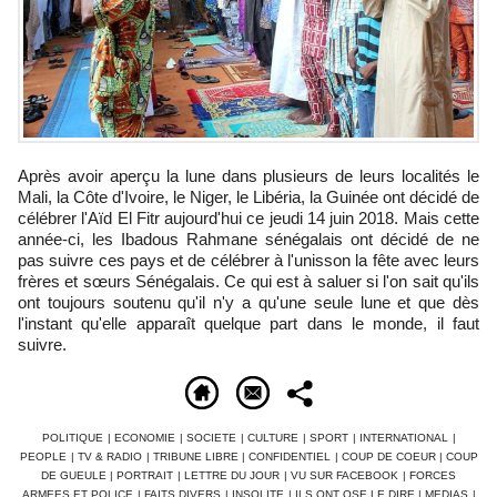
Après avoir aperçu la lune dans plusieurs de leurs localités le
Mali, la Côte d'Ivoire, le Niger, le Libéria, la Guinée ont décidé de
célébrer l'Aïd El Fitr aujourd'hui ce jeudi 14 juin 2018. Mais cette
année-ci, les Ibadous Rahmane sénégalais ont décidé de ne
pas suivre ces pays et de célébrer à l'unisson la fête avec leurs
frères et sœurs Sénégalais. Ce qui est à saluer si l'on sait qu'ils
ont toujours soutenu qu'il n'y a qu'une seule lune et que dès
l'instant qu'elle apparaît quelque part dans le monde, il faut
suivre.
POLITIQUE
|
ECONOMIE
|
SOCIETE
|
CULTURE
|
SPORT
|
INTERNATIONAL
|
PEOPLE
|
TV & RADIO
|
TRIBUNE LIBRE
|
CONFIDENTIEL
|
COUP DE COEUR
|
COUP
DE GUEULE
|
PORTRAIT
|
LETTRE DU JOUR
|
VU SUR FACEBOOK
|
FORCES
ARMEES ET POLICE
|
FAITS DIVERS
|
INSOLITE
|
ILS ONT OSE LE DIRE
|
MEDIAS
|