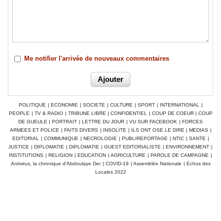
Me notifier l'arrivée de nouveaux commentaires
POLITIQUE
|
ECONOMIE
|
SOCIETE
|
CULTURE
|
SPORT
|
INTERNATIONAL
|
PEOPLE
|
TV & RADIO
|
TRIBUNE LIBRE
|
CONFIDENTIEL
|
COUP DE COEUR
|
COUP
DE GUEULE
|
PORTRAIT
|
LETTRE DU JOUR
|
VU SUR FACEBOOK
|
FORCES
ARMEES ET POLICE
|
FAITS DIVERS
|
INSOLITE
|
ILS ONT OSE LE DIRE
|
MEDIAS
|
EDITORIAL
|
COMMUNIQUE
|
NECROLOGIE
|
PUBLIREPORTAGE
|
NTIC
|
SANTE
|
JUSTICE
|
DIPLOMATIE
|
DIPLOMATIE
|
GUEST EDITORIALISTE
|
ENVIRONNEMENT
|
INSTITUTIONS
|
RELIGION
|
EDUCATION
|
AGRICULTURE
|
PAROLE DE CAMPAGNE
|
Antivirus, la chronique d'Abdoulaye Der
|
COVID-19
|
Assemblée Nationale
|
Echos des
Locales 2022