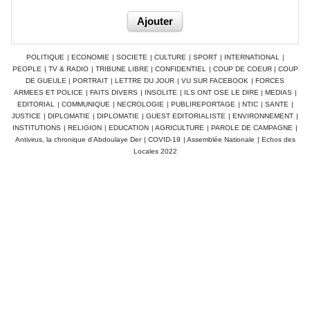
POLITIQUE
|
ECONOMIE
|
SOCIETE
|
CULTURE
|
SPORT
|
INTERNATIONAL
|
PEOPLE
|
TV & RADIO
|
TRIBUNE LIBRE
|
CONFIDENTIEL
|
COUP DE COEUR
|
COUP
DE GUEULE
|
PORTRAIT
|
LETTRE DU JOUR
|
VU SUR FACEBOOK
|
FORCES
ARMEES ET POLICE
|
FAITS DIVERS
|
INSOLITE
|
ILS ONT OSE LE DIRE
|
MEDIAS
|
EDITORIAL
|
COMMUNIQUE
|
NECROLOGIE
|
PUBLIREPORTAGE
|
NTIC
|
SANTE
|
JUSTICE
|
DIPLOMATIE
|
DIPLOMATIE
|
GUEST EDITORIALISTE
|
ENVIRONNEMENT
|
INSTITUTIONS
|
RELIGION
|
EDUCATION
|
AGRICULTURE
|
PAROLE DE CAMPAGNE
|
Antivirus, la chronique d'Abdoulaye Der
|
COVID-19
|
Assemblée Nationale
|
Echos des
Locales 2022