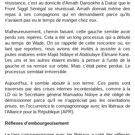
résistance, c’est au domicile d’Amath Dansokho à Dakar que le
Front Siggil Sénégal se réunissait. Amath donnait même des
repas à ses compagnons qui en demandaient parce qu’ils
n’avaient pas eu le temps de manger chez eux.
Malheureusement, chemin faisant, cette gauche semble avoir
perdu ses repères. Cela a été un long processus qui a débuté
au temps de Wade. On se rappelle de cette rencontre où, en
tant que reporters, nous avions été invités à assister à ces
joutes oratoires entre Majid Ndiaye et Abdoulaye Elimane Kane.
Les uns et les autres étaient invités à penser à l’unité de la
gauche et sa remise sur orbite. Mais c’était peine perdue. Le
processus semblait irréversible.
Aujourd’hui, il semble aboutir à son terme. Ces partis sont
traversés par des crises internes incontestables, comme à la
LD où le Secrétaire général Mamadou Ndoye a été obligé de
démissionner parce qu’il ne n’appréciait pas les orientations
prises, en l’occurrence le compagnonnage avec les libéraux de
l’Alliance pour la République (APR).
Réflexes d’embourgeoisement
Le long compagnonnage avec les libéraux a créé des réflexes