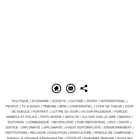
POLITIQUE
|
ECONOMIE
|
SOCIETE
|
CULTURE
|
SPORT
|
INTERNATIONAL
|
PEOPLE
|
TV & RADIO
|
TRIBUNE LIBRE
|
CONFIDENTIEL
|
COUP DE COEUR
|
COUP
DE GUEULE
|
PORTRAIT
|
LETTRE DU JOUR
|
VU SUR FACEBOOK
|
FORCES
ARMEES ET POLICE
|
FAITS DIVERS
|
INSOLITE
|
ILS ONT OSE LE DIRE
|
MEDIAS
|
EDITORIAL
|
COMMUNIQUE
|
NECROLOGIE
|
PUBLIREPORTAGE
|
NTIC
|
SANTE
|
JUSTICE
|
DIPLOMATIE
|
DIPLOMATIE
|
GUEST EDITORIALISTE
|
ENVIRONNEMENT
|
INSTITUTIONS
|
RELIGION
|
EDUCATION
|
AGRICULTURE
|
PAROLE DE CAMPAGNE
|
Antivirus, la chronique d'Abdoulaye Der
|
COVID-19
|
Assemblée Nationale
|
Echos des