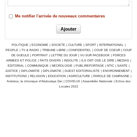
Me notifier l'arrivée de nouveaux commentaires
POLITIQUE
|
ECONOMIE
|
SOCIETE
|
CULTURE
|
SPORT
|
INTERNATIONAL
|
PEOPLE
|
TV & RADIO
|
TRIBUNE LIBRE
|
CONFIDENTIEL
|
COUP DE COEUR
|
COUP
DE GUEULE
|
PORTRAIT
|
LETTRE DU JOUR
|
VU SUR FACEBOOK
|
FORCES
ARMEES ET POLICE
|
FAITS DIVERS
|
INSOLITE
|
ILS ONT OSE LE DIRE
|
MEDIAS
|
EDITORIAL
|
COMMUNIQUE
|
NECROLOGIE
|
PUBLIREPORTAGE
|
NTIC
|
SANTE
|
JUSTICE
|
DIPLOMATIE
|
DIPLOMATIE
|
GUEST EDITORIALISTE
|
ENVIRONNEMENT
|
INSTITUTIONS
|
RELIGION
|
EDUCATION
|
AGRICULTURE
|
PAROLE DE CAMPAGNE
|
Antivirus, la chronique d'Abdoulaye Der
|
COVID-19
|
Assemblée Nationale
|
Echos des
Locales 2022