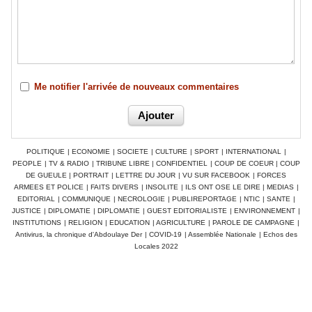
Me notifier l'arrivée de nouveaux commentaires
POLITIQUE
|
ECONOMIE
|
SOCIETE
|
CULTURE
|
SPORT
|
INTERNATIONAL
|
PEOPLE
|
TV & RADIO
|
TRIBUNE LIBRE
|
CONFIDENTIEL
|
COUP DE COEUR
|
COUP
DE GUEULE
|
PORTRAIT
|
LETTRE DU JOUR
|
VU SUR FACEBOOK
|
FORCES
ARMEES ET POLICE
|
FAITS DIVERS
|
INSOLITE
|
ILS ONT OSE LE DIRE
|
MEDIAS
|
EDITORIAL
|
COMMUNIQUE
|
NECROLOGIE
|
PUBLIREPORTAGE
|
NTIC
|
SANTE
|
JUSTICE
|
DIPLOMATIE
|
DIPLOMATIE
|
GUEST EDITORIALISTE
|
ENVIRONNEMENT
|
INSTITUTIONS
|
RELIGION
|
EDUCATION
|
AGRICULTURE
|
PAROLE DE CAMPAGNE
|
Antivirus, la chronique d'Abdoulaye Der
|
COVID-19
|
Assemblée Nationale
|
Echos des
Locales 2022