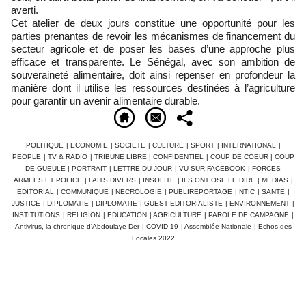
averti.
Cet atelier de deux jours constitue une opportunité pour les
parties prenantes de revoir les mécanismes de financement du
secteur agricole et de poser les bases d’une approche plus
efficace et transparente. Le Sénégal, avec son ambition de
souveraineté alimentaire, doit ainsi repenser en profondeur la
manière dont il utilise les ressources destinées à l’agriculture
pour garantir un avenir alimentaire durable.
POLITIQUE
|
ECONOMIE
|
SOCIETE
|
CULTURE
|
SPORT
|
INTERNATIONAL
|
PEOPLE
|
TV & RADIO
|
TRIBUNE LIBRE
|
CONFIDENTIEL
|
COUP DE COEUR
|
COUP
DE GUEULE
|
PORTRAIT
|
LETTRE DU JOUR
|
VU SUR FACEBOOK
|
FORCES
ARMEES ET POLICE
|
FAITS DIVERS
|
INSOLITE
|
ILS ONT OSE LE DIRE
|
MEDIAS
|
EDITORIAL
|
COMMUNIQUE
|
NECROLOGIE
|
PUBLIREPORTAGE
|
NTIC
|
SANTE
|
JUSTICE
|
DIPLOMATIE
|
DIPLOMATIE
|
GUEST EDITORIALISTE
|
ENVIRONNEMENT
|
INSTITUTIONS
|
RELIGION
|
EDUCATION
|
AGRICULTURE
|
PAROLE DE CAMPAGNE
|
Antivirus, la chronique d'Abdoulaye Der
|
COVID-19
|
Assemblée Nationale
|
Echos des
Locales 2022