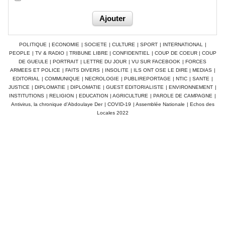
POLITIQUE
|
ECONOMIE
|
SOCIETE
|
CULTURE
|
SPORT
|
INTERNATIONAL
|
PEOPLE
|
TV & RADIO
|
TRIBUNE LIBRE
|
CONFIDENTIEL
|
COUP DE COEUR
|
COUP
DE GUEULE
|
PORTRAIT
|
LETTRE DU JOUR
|
VU SUR FACEBOOK
|
FORCES
ARMEES ET POLICE
|
FAITS DIVERS
|
INSOLITE
|
ILS ONT OSE LE DIRE
|
MEDIAS
|
EDITORIAL
|
COMMUNIQUE
|
NECROLOGIE
|
PUBLIREPORTAGE
|
NTIC
|
SANTE
|
JUSTICE
|
DIPLOMATIE
|
DIPLOMATIE
|
GUEST EDITORIALISTE
|
ENVIRONNEMENT
|
INSTITUTIONS
|
RELIGION
|
EDUCATION
|
AGRICULTURE
|
PAROLE DE CAMPAGNE
|
Antivirus, la chronique d'Abdoulaye Der
|
COVID-19
|
Assemblée Nationale
|
Echos des
Locales 2022