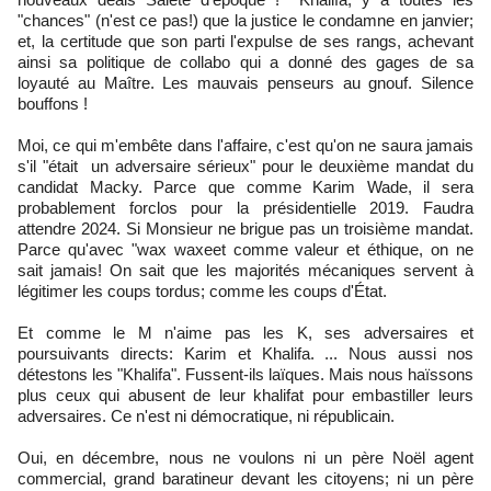
"chances" (n'est ce pas!) que la justice le condamne en janvier;
et, la certitude que son parti l'expulse de ses rangs, achevant
ainsi sa politique de collabo qui a donné des gages de sa
loyauté au Maître. Les mauvais penseurs au gnouf. Silence
bouffons !
Moi, ce qui m'embête dans l'affaire, c'est qu'on ne saura jamais
s'il "était un adversaire sérieux" pour le deuxième mandat du
candidat Macky. Parce que comme Karim Wade, il sera
probablement forclos pour la présidentielle 2019. Faudra
attendre 2024. Si Monsieur ne brigue pas un troisième mandat.
Parce qu'avec "wax waxeet comme valeur et éthique, on ne
sait jamais! On sait que les majorités mécaniques servent à
légitimer les coups tordus; comme les coups d'État.
Et comme le M n'aime pas les K, ses adversaires et
poursuivants directs: Karim et Khalifa. ... Nous aussi nos
détestons les "Khalifa". Fussent-ils laïques. Mais nous haïssons
plus ceux qui abusent de leur khalifat pour embastiller leurs
adversaires. Ce n'est ni démocratique, ni républicain.
Oui, en décembre, nous ne voulons ni un père Noël agent
commercial, grand baratineur devant les citoyens; ni un père