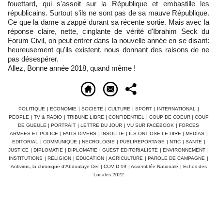
fouettard, qui s'assoit sur la République et embastille les
républicains. Surtout s'ils ne sont pas de sa mauve République.
Ce que la dame a zappé durant sa récente sortie. Mais avec la
réponse claire, nette, cinglante de vérité d'Ibrahim Seck du
Forum Civil, on peut entrer dans la nouvelle année en se disant:
heureusement qu'ils existent, nous donnant des raisons de ne
pas désespérer.
Allez, Bonne année 2018, quand même !
POLITIQUE
|
ECONOMIE
|
SOCIETE
|
CULTURE
|
SPORT
|
INTERNATIONAL
|
PEOPLE
|
TV & RADIO
|
TRIBUNE LIBRE
|
CONFIDENTIEL
|
COUP DE COEUR
|
COUP
DE GUEULE
|
PORTRAIT
|
LETTRE DU JOUR
|
VU SUR FACEBOOK
|
FORCES
ARMEES ET POLICE
|
FAITS DIVERS
|
INSOLITE
|
ILS ONT OSE LE DIRE
|
MEDIAS
|
EDITORIAL
|
COMMUNIQUE
|
NECROLOGIE
|
PUBLIREPORTAGE
|
NTIC
|
SANTE
|
JUSTICE
|
DIPLOMATIE
|
DIPLOMATIE
|
GUEST EDITORIALISTE
|
ENVIRONNEMENT
|
INSTITUTIONS
|
RELIGION
|
EDUCATION
|
AGRICULTURE
|
PAROLE DE CAMPAGNE
|
Antivirus, la chronique d'Abdoulaye Der
|
COVID-19
|
Assemblée Nationale
|
Echos des
Locales 2022