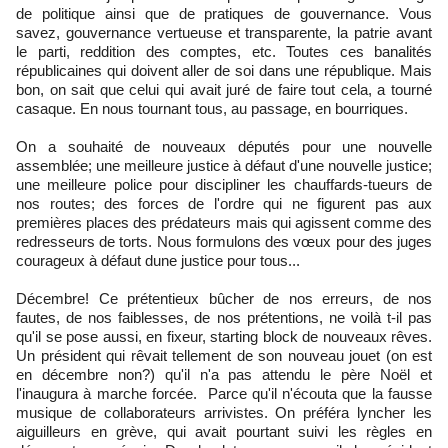
de politique ainsi que de pratiques de gouvernance. Vous
savez, gouvernance vertueuse et transparente, la patrie avant
le parti, reddition des comptes, etc. Toutes ces banalités
républicaines qui doivent aller de soi dans une république. Mais
bon, on sait que celui qui avait juré de faire tout cela, a tourné
casaque. En nous tournant tous, au passage, en bourriques.
On a souhaité de nouveaux députés pour une nouvelle
assemblée; une meilleure justice à défaut d'une nouvelle justice;
une meilleure police pour discipliner les chauffards-tueurs de
nos routes; des forces de l'ordre qui ne figurent pas aux
premières places des prédateurs mais qui agissent comme des
redresseurs de torts. Nous formulons des vœux pour des juges
courageux à défaut dune justice pour tous...
Décembre! Ce prétentieux bûcher de nos erreurs, de nos
fautes, de nos faiblesses, de nos prétentions, ne voilà t-il pas
qu'il se pose aussi, en fixeur, starting block de nouveaux rêves.
Un président qui rêvait tellement de son nouveau jouet (on est
en décembre non?) qu'il n'a pas attendu le père Noël et
l'inaugura à marche forcée. Parce qu'il n'écouta que la fausse
musique de collaborateurs arrivistes. On préféra lyncher les
aiguilleurs en grève, qui avait pourtant suivi les règles en