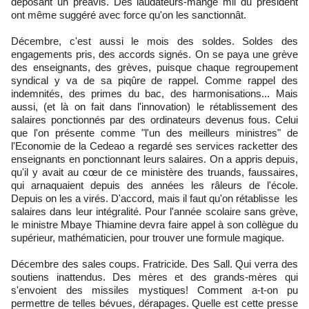
déposant un préavis. Des laudateurs-mange mil du président
ont même suggéré avec force qu'on les sanctionnât.
Décembre, c'est aussi le mois des soldes. Soldes des
engagements pris, des accords signés. On se paya une grève
des enseignants, des grèves, puisque chaque regroupement
syndical y va de sa piqûre de rappel. Comme rappel des
indemnités, des primes du bac, des harmonisations... Mais
aussi, (et là on fait dans l'innovation) le rétablissement des
salaires ponctionnés par des ordinateurs devenus fous. Celui
que l'on présente comme "l'un des meilleurs ministres" de
l'Economie de la Cedeao a regardé ses services racketter des
enseignants en ponctionnant leurs salaires. On a appris depuis,
qu'il y avait au cœur de ce ministère des truands, faussaires,
qui arnaquaient depuis des années les râleurs de l'école.
Depuis on les a virés. D'accord, mais il faut qu'on rétablisse les
salaires dans leur intégralité. Pour l'année scolaire sans grève,
le ministre Mbaye Thiamine devra faire appel à son collègue du
supérieur, mathématicien, pour trouver une formule magique.
Décembre des sales coups. Fratricide. Des Sall. Qui verra des
soutiens inattendus. Des mères et des grands-mères qui
s'envoient des missiles mystiques! Comment a-t-on pu
permettre de telles bévues, dérapages. Quelle est cette presse