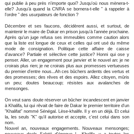
qui publie à peu près n'importe quoi? Jusqu'où nous mènera-t-
elle? Jusqu'à quand la CNRA se bornera-t-elle " à rappeler à
l'ordre " des usurpateurs de fonction ?
Décembre et ses faucons, décidèrent aussi, et surtout, de
maintenir le maire de Dakar en prison jusqu'à l'année prochaine.
Après qu'un juge refusa ses immeubles comme caution alors
que la liste est longue de ceux et celles qui ont usé du même
mode de consignation. Politique cette affaire de caisse
d'avance? Partiale et sélective cette justice? Honni qui ose y
penser. Aller, un engagement pour janvier et le nouvel an: je ne
croirais plus rien; je ne croirais plus aux promesses vertueuses
du premier d'entre nous...Ah ces bûchers ardents des vertus et
des promesses; des rêves et des espoirs. Allez citoyen, mûris
un peu; doutes beaucoup; résistes aux avalanches de
mensonges.
On veut sans doute réserver un bûcher incandescent en janvier
à Khalifa, lui qui rêvait de faire de Dakar le premier territoire d'un
"Khalifat" nommé Sénégal. Lèse-khalife. Il y en un déjà. Et celui
la, les seuls "K" qu'il autorise et accepte, c'est celui dans son
nom.
Nouvel an, nouveaux engagements. Nouveaux mensonges;
nouveaux deals Saleté d'époque ! Khalifa, y a toutes les