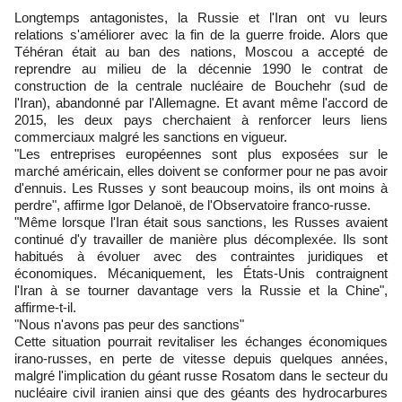
Longtemps antagonistes, la Russie et l'Iran ont vu leurs
relations s'améliorer avec la fin de la guerre froide. Alors que
Téhéran était au ban des nations, Moscou a accepté de
reprendre au milieu de la décennie 1990 le contrat de
construction de la centrale nucléaire de Bouchehr (sud de
l'Iran), abandonné par l'Allemagne. Et avant même l'accord de
2015, les deux pays cherchaient à renforcer leurs liens
commerciaux malgré les sanctions en vigueur.
"Les entreprises européennes sont plus exposées sur le
marché américain, elles doivent se conformer pour ne pas avoir
d'ennuis. Les Russes y sont beaucoup moins, ils ont moins à
perdre", affirme Igor Delanoë, de l'Observatoire franco-russe.
"Même lorsque l'Iran était sous sanctions, les Russes avaient
continué d'y travailler de manière plus décomplexée. Ils sont
habitués à évoluer avec des contraintes juridiques et
économiques. Mécaniquement, les États-Unis contraignent
l'Iran à se tourner davantage vers la Russie et la Chine",
affirme-t-il.
"Nous n'avons pas peur des sanctions"
Cette situation pourrait revitaliser les échanges économiques
irano-russes, en perte de vitesse depuis quelques années,
malgré l'implication du géant russe Rosatom dans le secteur du
nucléaire civil iranien ainsi que des géants des hydrocarbures