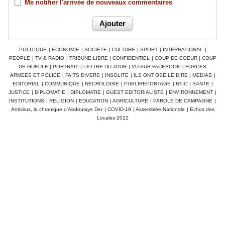
Me notifier l'arrivée de nouveaux commentaires
POLITIQUE
|
ECONOMIE
|
SOCIETE
|
CULTURE
|
SPORT
|
INTERNATIONAL
|
PEOPLE
|
TV & RADIO
|
TRIBUNE LIBRE
|
CONFIDENTIEL
|
COUP DE COEUR
|
COUP
DE GUEULE
|
PORTRAIT
|
LETTRE DU JOUR
|
VU SUR FACEBOOK
|
FORCES
ARMEES ET POLICE
|
FAITS DIVERS
|
INSOLITE
|
ILS ONT OSE LE DIRE
|
MEDIAS
|
EDITORIAL
|
COMMUNIQUE
|
NECROLOGIE
|
PUBLIREPORTAGE
|
NTIC
|
SANTE
|
JUSTICE
|
DIPLOMATIE
|
DIPLOMATIE
|
GUEST EDITORIALISTE
|
ENVIRONNEMENT
|
INSTITUTIONS
|
RELIGION
|
EDUCATION
|
AGRICULTURE
|
PAROLE DE CAMPAGNE
|
Antivirus, la chronique d'Abdoulaye Der
|
COVID-19
|
Assemblée Nationale
|
Echos des
Locales 2022