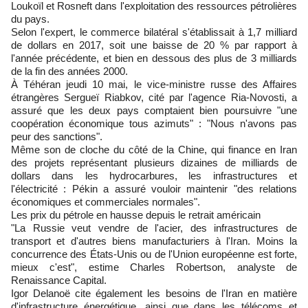
Loukoïl et Rosneft dans l'exploitation des ressources pétrolières
du pays.
Selon l'expert, le commerce bilatéral s'établissait à 1,7 milliard
de dollars en 2017, soit une baisse de 20 % par rapport à
l'année précédente, et bien en dessous des plus de 3 milliards
de la fin des années 2000.
À Téhéran jeudi 10 mai, le vice-ministre russe des Affaires
étrangères Sergueï Riabkov, cité par l'agence Ria-Novosti, a
assuré que les deux pays comptaient bien poursuivre "une
coopération économique tous azimuts" : "Nous n'avons pas
peur des sanctions".
Même son de cloche du côté de la Chine, qui finance en Iran
des projets représentant plusieurs dizaines de milliards de
dollars dans les hydrocarbures, les infrastructures et
l'électricité : Pékin a assuré vouloir maintenir "des relations
économiques et commerciales normales".
Les prix du pétrole en hausse depuis le retrait américain
"La Russie veut vendre de l'acier, des infrastructures de
transport et d'autres biens manufacturiers à l'Iran. Moins la
concurrence des États-Unis ou de l'Union européenne est forte,
mieux c'est", estime Charles Robertson, analyste de
Renaissance Capital.
Igor Delanoë cite également les besoins de l'Iran en matière
d'infrastructure énergétique, ainsi que dans les télécoms et