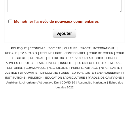
Me notifier l'arrivée de nouveaux commentaires
POLITIQUE
|
ECONOMIE
|
SOCIETE
|
CULTURE
|
SPORT
|
INTERNATIONAL
|
PEOPLE
|
TV & RADIO
|
TRIBUNE LIBRE
|
CONFIDENTIEL
|
COUP DE COEUR
|
COUP
DE GUEULE
|
PORTRAIT
|
LETTRE DU JOUR
|
VU SUR FACEBOOK
|
FORCES
ARMEES ET POLICE
|
FAITS DIVERS
|
INSOLITE
|
ILS ONT OSE LE DIRE
|
MEDIAS
|
EDITORIAL
|
COMMUNIQUE
|
NECROLOGIE
|
PUBLIREPORTAGE
|
NTIC
|
SANTE
|
JUSTICE
|
DIPLOMATIE
|
DIPLOMATIE
|
GUEST EDITORIALISTE
|
ENVIRONNEMENT
|
INSTITUTIONS
|
RELIGION
|
EDUCATION
|
AGRICULTURE
|
PAROLE DE CAMPAGNE
|
Antivirus, la chronique d'Abdoulaye Der
|
COVID-19
|
Assemblée Nationale
|
Echos des
Locales 2022