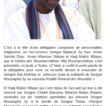
C'est à la tête d'une délégation composée de personnalités
religieuses, en l'occurrence Serigne Babacar Sy Sarr, Imam
Samba Diop, Imam Mansour Ndione et Hadj Malick Mbaye,
que la Dahira des Moustarchidines Wal Moustarchidines s'est
présentée, ce jeudi, à Touba.
«C'était, a confié le porte-parole de
la délégation, pour venir se recueillir devant le mausolée de
Serigne Sidi Mokhtar et adresser toute la solidarité de Serigne
Moustapha Sy au nouveau Khalife Général des Mourides.»
El Hadj Malick Mbaye qui s'est réjoui de l'accueil qui leur a été
réservé par Serigne Cheikh Bassirou Mbacké Abdou Khadre,
reviendra sur les relations parentales qui unissent Serigne
Moustapha Sy à la famille de Serigne Touba.
«Serigne
Moustapha n'a jamais quitté ce pays ou entrepris une initiative