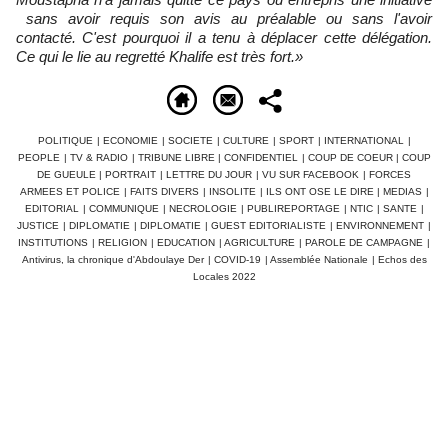
sans avoir requis son avis au préalable ou sans l'avoir
contacté. C'est pourquoi il a tenu à déplacer cette délégation.
Ce qui le lie au regretté Khalife est très fort.»
POLITIQUE
|
ECONOMIE
|
SOCIETE
|
CULTURE
|
SPORT
|
INTERNATIONAL
|
PEOPLE
|
TV & RADIO
|
TRIBUNE LIBRE
|
CONFIDENTIEL
|
COUP DE COEUR
|
COUP
DE GUEULE
|
PORTRAIT
|
LETTRE DU JOUR
|
VU SUR FACEBOOK
|
FORCES
ARMEES ET POLICE
|
FAITS DIVERS
|
INSOLITE
|
ILS ONT OSE LE DIRE
|
MEDIAS
|
EDITORIAL
|
COMMUNIQUE
|
NECROLOGIE
|
PUBLIREPORTAGE
|
NTIC
|
SANTE
|
JUSTICE
|
DIPLOMATIE
|
DIPLOMATIE
|
GUEST EDITORIALISTE
|
ENVIRONNEMENT
|
INSTITUTIONS
|
RELIGION
|
EDUCATION
|
AGRICULTURE
|
PAROLE DE CAMPAGNE
|
Antivirus, la chronique d'Abdoulaye Der
|
COVID-19
|
Assemblée Nationale
|
Echos des
Locales 2022