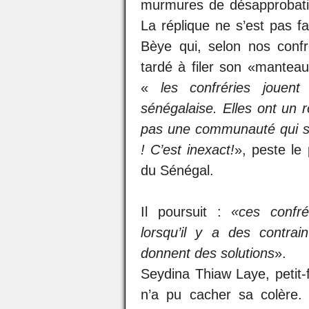
murmures de désapprobati
La réplique ne s’est pas f
Bèye qui, selon nos confr
tardé à filer son «manteau
«
les confréries jouen
sénégalaise. Elles ont un rô
pas une communauté qui s’a
! C’est inexact!
», peste le 
du Sénégal.
Il poursuit :
«
ces confrér
lorsqu’il y a des contrain
donnent des solutions
».
Seydina Thiaw Laye, petit
n’a pu cacher sa colère. 