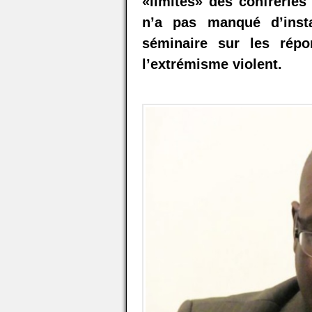
«limites» des confréries 
n’a pas manqué d’insta
séminaire sur les répo
l’extrémisme violent.