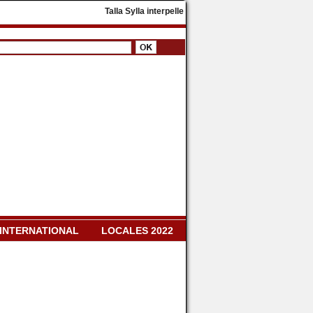
​Talla Sylla interpelle Diomaye Faye : « Il faut dissoudr
INTERNATIONAL
LOCALES 2022