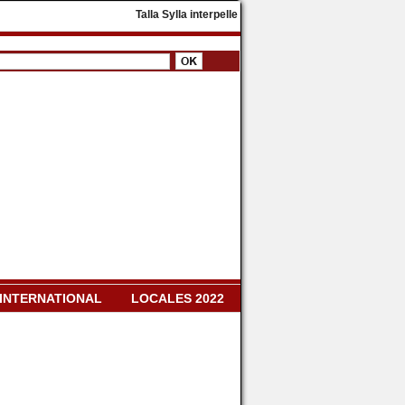
​Talla Sylla interpelle Diomaye Faye : « Il faut dissoud
INTERNATIONAL
LOCALES 2022