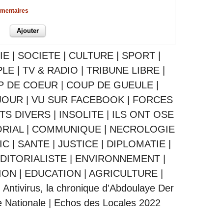
mmentaires
IE
|
SOCIETE
|
CULTURE
|
SPORT
|
PLE
|
TV & RADIO
|
TRIBUNE LIBRE
|
P DE COEUR
|
COUP DE GUEULE
|
JOUR
|
VU SUR FACEBOOK
|
FORCES
ITS DIVERS
|
INSOLITE
|
ILS ONT OSE
ORIAL
|
COMMUNIQUE
|
NECROLOGIE
IC
|
SANTE
|
JUSTICE
|
DIPLOMATIE
|
DITORIALISTE
|
ENVIRONNEMENT
|
ION
|
EDUCATION
|
AGRICULTURE
|
|
Antivirus, la chronique d'Abdoulaye Der
 Nationale
|
Echos des Locales 2022