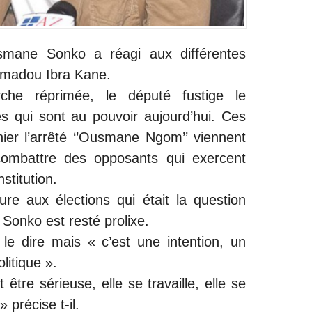
smane Sonko a réagi aux différentes
amadou Ibra Kane.
he réprimée, le député fustige le
qui sont au pouvoir aujourd’hui. Ces
er l’arrêté ‘’Ousmane Ngom’’ viennent
r combattre des opposants qui exercent
stitution.
re aux élections qui était la question
 Sonko est resté prolixe.
 le dire mais « c’est une intention, un
litique ».
 être sérieuse, elle se travaille, elle se
» précise t-il.