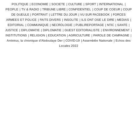
POLITIQUE
|
ECONOMIE
|
SOCIETE
|
CULTURE
|
SPORT
|
INTERNATIONAL
|
PEOPLE
|
TV & RADIO
|
TRIBUNE LIBRE
|
CONFIDENTIEL
|
COUP DE COEUR
|
COUP
DE GUEULE
|
PORTRAIT
|
LETTRE DU JOUR
|
VU SUR FACEBOOK
|
FORCES
ARMEES ET POLICE
|
FAITS DIVERS
|
INSOLITE
|
ILS ONT OSE LE DIRE
|
MEDIAS
|
EDITORIAL
|
COMMUNIQUE
|
NECROLOGIE
|
PUBLIREPORTAGE
|
NTIC
|
SANTE
|
JUSTICE
|
DIPLOMATIE
|
DIPLOMATIE
|
GUEST EDITORIALISTE
|
ENVIRONNEMENT
|
INSTITUTIONS
|
RELIGION
|
EDUCATION
|
AGRICULTURE
|
PAROLE DE CAMPAGNE
|
Antivirus, la chronique d'Abdoulaye Der
|
COVID-19
|
Assemblée Nationale
|
Echos des
Locales 2022