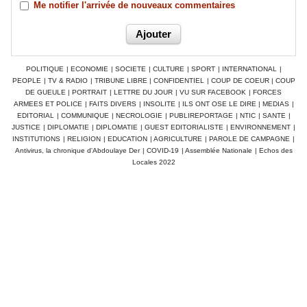
Me notifier l'arrivée de nouveaux commentaires
POLITIQUE
|
ECONOMIE
|
SOCIETE
|
CULTURE
|
SPORT
|
INTERNATIONAL
|
PEOPLE
|
TV & RADIO
|
TRIBUNE LIBRE
|
CONFIDENTIEL
|
COUP DE COEUR
|
COUP
DE GUEULE
|
PORTRAIT
|
LETTRE DU JOUR
|
VU SUR FACEBOOK
|
FORCES
ARMEES ET POLICE
|
FAITS DIVERS
|
INSOLITE
|
ILS ONT OSE LE DIRE
|
MEDIAS
|
EDITORIAL
|
COMMUNIQUE
|
NECROLOGIE
|
PUBLIREPORTAGE
|
NTIC
|
SANTE
|
JUSTICE
|
DIPLOMATIE
|
DIPLOMATIE
|
GUEST EDITORIALISTE
|
ENVIRONNEMENT
|
INSTITUTIONS
|
RELIGION
|
EDUCATION
|
AGRICULTURE
|
PAROLE DE CAMPAGNE
|
Antivirus, la chronique d'Abdoulaye Der
|
COVID-19
|
Assemblée Nationale
|
Echos des
Locales 2022