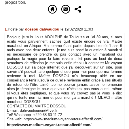
proposition.
1.
Posté par
dossou dahvaudou
le 19/02/2020 11:03
Bonjour, je suis Louis ADOLPHE de Toulouse et j'ai 39 ans, si mes
écrits vous parviennent sachez qu'il existe encore de vrai Maître
marabout en Afrique. Ma femme étant partie depuis bientôt 1 ans 6
mois avec nos deux enfants, je me suis posé la question à savoir si
es nécessaire de prendre ou pas contact avec un marabout qui
pratique la magie pour la faire revenir . Et puis au bout de deux
semaines de réflexion je me suis enfin résolu à contacter Mr voyant
DOSSOU sur sa page internet que j'ai découvert sur un site, pour
savoir s'il pouvait faire quelque chose pour moi pour que ma femme
revienne à moi. Maître DOSSOU m'a beaucoup aidé en me
conseillant à tenir jusqu'à ce qu'elle revienne enfin grâce à ses rituels
de retour de l’être aimé. Je ne pourrai jamais assez le remercier
alors je témoigne ici pour que vous n'hésitiez pas vous aussi, même
si vous êtes septiques, et que vous n'y croyez pas je vous le dis:
qui ne tente rien n'a rien et pour moi ça a marché ! MERCI maître
marabout DOSSOU
CONTACTE DU MAÎTRE DOSSOU
E-mail: dahvaudounon@live.fr
Tel/ Whatsapp: +229 68 60 11 72
Site web: https://www.medium-voyant-retour-affectif.com/
https://www.medium-voyant-retour-affectif.com/