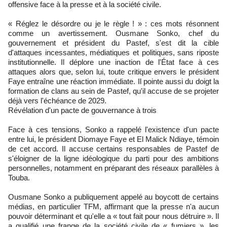
offensive face à la presse et à la société civile.
« Réglez le désordre ou je le règle ! » : ces mots résonnent
comme un avertissement. Ousmane Sonko, chef du
gouvernement et président du Pastef, s'est dit la cible
d'attaques incessantes, médiatiques et politiques, sans riposte
institutionnelle. Il déplore une inaction de l'État face à ces
attaques alors que, selon lui, toute critique envers le président
Faye entraîne une réaction immédiate. Il pointe aussi du doigt la
formation de clans au sein de Pastef, qu'il accuse de se projeter
déjà vers l'échéance de 2029.
Révélation d'un pacte de gouvernance à trois
Face à ces tensions, Sonko a rappelé l'existence d'un pacte
entre lui, le président Diomaye Faye et El Malick Ndiaye, témoin
de cet accord. Il accuse certains responsables de Pastef de
s'éloigner de la ligne idéologique du parti pour des ambitions
personnelles, notamment en préparant des réseaux parallèles à
Touba.
Ousmane Sonko a publiquement appelé au boycott de certains
médias, en particulier TFM, affirmant que la presse n'a aucun
pouvoir déterminant et qu'elle a « tout fait pour nous détruire ». Il
a qualifié une frange de la société civile de « fumiers », les