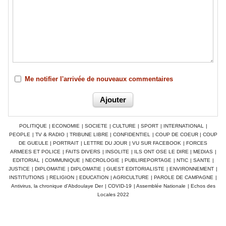
Me notifier l'arrivée de nouveaux commentaires
POLITIQUE
|
ECONOMIE
|
SOCIETE
|
CULTURE
|
SPORT
|
INTERNATIONAL
|
PEOPLE
|
TV & RADIO
|
TRIBUNE LIBRE
|
CONFIDENTIEL
|
COUP DE COEUR
|
COUP
DE GUEULE
|
PORTRAIT
|
LETTRE DU JOUR
|
VU SUR FACEBOOK
|
FORCES
ARMEES ET POLICE
|
FAITS DIVERS
|
INSOLITE
|
ILS ONT OSE LE DIRE
|
MEDIAS
|
EDITORIAL
|
COMMUNIQUE
|
NECROLOGIE
|
PUBLIREPORTAGE
|
NTIC
|
SANTE
|
JUSTICE
|
DIPLOMATIE
|
DIPLOMATIE
|
GUEST EDITORIALISTE
|
ENVIRONNEMENT
|
INSTITUTIONS
|
RELIGION
|
EDUCATION
|
AGRICULTURE
|
PAROLE DE CAMPAGNE
|
Antivirus, la chronique d'Abdoulaye Der
|
COVID-19
|
Assemblée Nationale
|
Echos des
Locales 2022