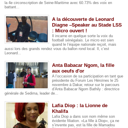
la 4e circonscription de Seine-Maritime avec 60.73% des voix en
battant...
A la découverte de Leonard
Diagne –Speaker au Stade LSS
: Micro ouvert !
Il incarne en quelque sorte la voix du
football sénégalais. Le micro est sien
quand le l’équipe nationale reçoit, mais
aussi lors des grands rendez vous du ballon rond local. Il, c’est
Leonard...
Anta Babacar Ngom, la fille
aux oeufs d'or
A l’occasion de sa participation en tant que
présidente du Forum Les Héroïnes le 25
novembre à Dakar, retour sur le parcours
d’Anta Babacar Ngom Bathily : directrice
générale de Sedima, leader de...
Lafia Diop : la Lionne de
Khalifa
Lafia Diop a dans son nom même son
évidente filiation. «La fille à Diop», ça ne
s’invente pas, est la fille de Mamadou