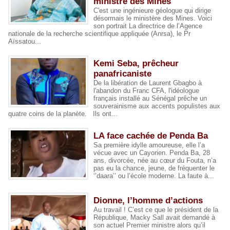
ministre des Mines
C'est une ingénieure géologue qui dirige
désormais le ministère des Mines. Voici
son portrait La directrice de l’Agence
nationale de la recherche scientifique appliquée (Anrsa), le Pr
Aïssatou...
Kemi Seba, prêcheur
panafricaniste
De la libération de Laurent Gbagbo à
l'abandon du Franc CFA, l'idéologue
français installé au Sénégal prêche un
souverainisme aux accents populistes aux
quatre coins de la planète. Ils ont...
LA face cachée de Penda Ba
Sa première idylle amoureuse, elle l’a
vécue avec un Cayorien. Penda Ba, 28
ans, divorcée, née au cœur du Fouta, n’a
pas eu la chance, jeune, de fréquenter le
‘’daara’’ ou l’école moderne. La faute à...
Dionne, l’homme d’actions
Au travail ! C’est ce que le président de la
République, Macky Sall avait demandé à
son actuel Premier ministre alors qu’il