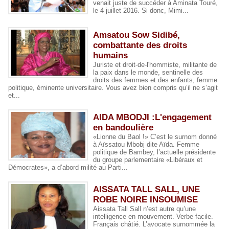
venait juste de succéder à Aminata Touré,
le 4 juillet 2016. Si donc, Mimi...
Amsatou Sow Sidibé,
combattante des droits
humains
Juriste et droit-de-l'hommiste, militante de
la paix dans le monde, sentinelle des
droits des femmes et des enfants, femme
politique, éminente universitaire. Vous avez bien compris qu’il ne s’agit
et...
AIDA MBODJI :L'engagement
en bandoulière
«Lionne du Baol !» C’est le surnom donné
à Aïssatou Mbobj dite Aïda. Femme
politique de Bambey, l’actuelle présidente
du groupe parlementaire «Libéraux et
Démocrates», a d’abord milité au Parti...
AISSATA TALL SALL, UNE
ROBE NOIRE INSOUMISE
Aissata Tall Sall n’est autre qu’une
intelligence en mouvement. Verbe facile.
Français châtié. L’avocate surnommée la