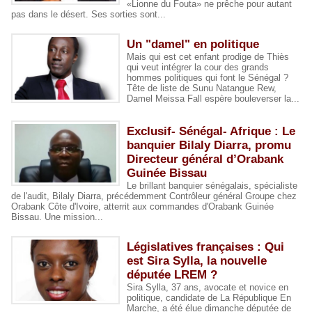
«Lionne du Fouta» ne prêche pour autant
pas dans le désert. Ses sorties sont...
Un "damel" en politique
Mais qui est cet enfant prodige de Thiès
qui veut intégrer la cour des grands
hommes politiques qui font le Sénégal ?
Tête de liste de Sunu Natangue Rew,
Damel Meissa Fall espère bouleverser la...
Exclusif- Sénégal- Afrique : Le
banquier Bilaly Diarra, promu
Directeur général d’Orabank
Guinée Bissau
Le brillant banquier sénégalais, spécialiste
de l'audit, Bilaly Diarra, précédemment Contrôleur général Groupe chez
Orabank Côte d'Ivoire, atterrit aux commandes d'Orabank Guinée
Bissau. Une mission...
Législatives françaises : Qui
est Sira Sylla, la nouvelle
députée LREM ?
Sira Sylla, 37 ans, avocate et novice en
politique, candidate de La République En
Marche, a été élue dimanche députée de