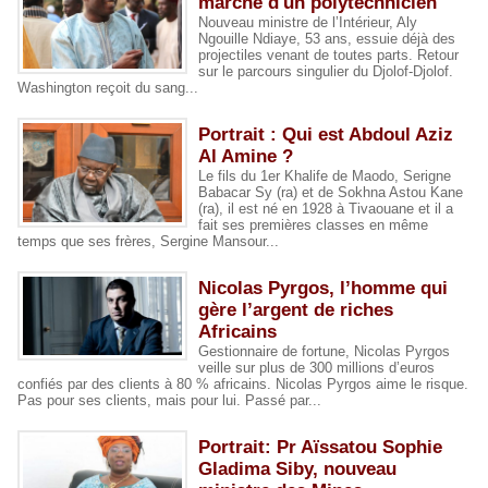
marche d'un polytechnicien
Nouveau ministre de l’Intérieur, Aly
Ngouille Ndiaye, 53 ans, essuie déjà des
projectiles venant de toutes parts. Retour
sur le parcours singulier du Djolof-Djolof.
Washington reçoit du sang...
Portrait : Qui est Abdoul Aziz
Al Amine ?
Le fils du 1er Khalife de Maodo, Serigne
Babacar Sy (ra) et de Sokhna Astou Kane
(ra), il est né en 1928 à Tivaouane et il a
fait ses premières classes en même
temps que ses frères, Sergine Mansour...
Nicolas Pyrgos, l’homme qui
gère l’argent de riches
Africains
Gestionnaire de fortune, Nicolas Pyrgos
veille sur plus de 300 millions d’euros
confiés par des clients à 80 % africains. Nicolas Pyrgos aime le risque.
Pas pour ses clients, mais pour lui. Passé par...
Portrait: Pr Aïssatou Sophie
Gladima Siby, nouveau