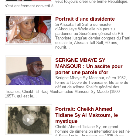
veut toujours créer une 6ème République,
s'est entièrement converti à...
Portrait d'une dissidente
Si Aïssata Tall Sall a su résister
d’Abdoulaye Wade elle n’a pas su
pardonner au Secrétaire général du PS.
Tanoriste jusqu’au dernier congrès du Parti
socialiste, Aïssata Tall Sall, 60 ans,
nourrit...
SERIGNE MBAYE SY
MANSOUR : Un ascète pour
porter une parole d’or
Serigne Mbaye Sy Mansour, né en 1932,
formé à l’Ecole de Tivaouane, fils ainé du
défunt deuxième Khalife général des
Tidianes, Cheikh El Hadj Mouhamadou Mansour Sy Maodo (1900-
1957), qui est le...
Portrait: Cheikh Ahmed
Tidiane Sy Al Maktoum, le
mystique
Cheikh Ahmed Tidiane Sy, ce grand
homme de dimension internationale est né
à Saint-Louis , la sainte, en 1925 d'une