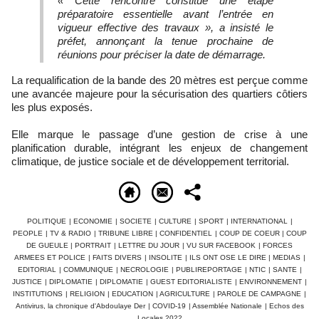
« Cette rencontre constitue une étape
préparatoire essentielle avant l’entrée en
vigueur effective des travaux », a insisté le
préfet, annonçant la tenue prochaine de
réunions pour préciser la date de démarrage.
La requalification de la bande des 20 mètres est perçue comme
une avancée majeure pour la sécurisation des quartiers côtiers
les plus exposés.
Elle marque le passage d’une gestion de crise à une
planification durable, intégrant les enjeux de changement
climatique, de justice sociale et de développement territorial.
POLITIQUE
|
ECONOMIE
|
SOCIETE
|
CULTURE
|
SPORT
|
INTERNATIONAL
|
PEOPLE
|
TV & RADIO
|
TRIBUNE LIBRE
|
CONFIDENTIEL
|
COUP DE COEUR
|
COUP
DE GUEULE
|
PORTRAIT
|
LETTRE DU JOUR
|
VU SUR FACEBOOK
|
FORCES
ARMEES ET POLICE
|
FAITS DIVERS
|
INSOLITE
|
ILS ONT OSE LE DIRE
|
MEDIAS
|
EDITORIAL
|
COMMUNIQUE
|
NECROLOGIE
|
PUBLIREPORTAGE
|
NTIC
|
SANTE
|
JUSTICE
|
DIPLOMATIE
|
DIPLOMATIE
|
GUEST EDITORIALISTE
|
ENVIRONNEMENT
|
INSTITUTIONS
|
RELIGION
|
EDUCATION
|
AGRICULTURE
|
PAROLE DE CAMPAGNE
|
Antivirus, la chronique d'Abdoulaye Der
|
COVID-19
|
Assemblée Nationale
|
Echos des
Locales 2022