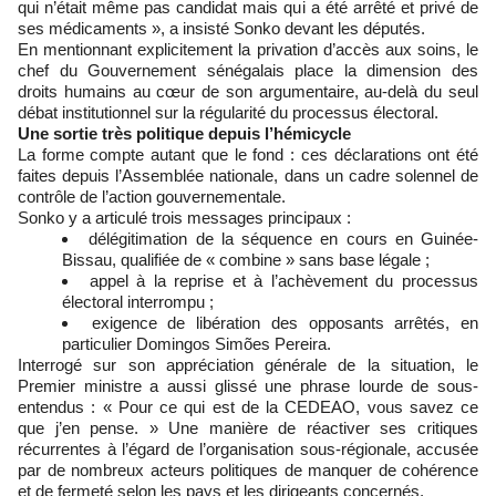
qui n’était même pas candidat mais qui a été arrêté et privé de
ses médicaments », a insisté Sonko devant les députés.
En mentionnant explicitement la privation d’accès aux soins, le
chef du Gouvernement sénégalais place la dimension des
droits humains au cœur de son argumentaire, au-delà du seul
débat institutionnel sur la régularité du processus électoral.
Une sortie très politique depuis l’hémicycle
La forme compte autant que le fond : ces déclarations ont été
faites depuis l’Assemblée nationale, dans un cadre solennel de
contrôle de l’action gouvernementale.
Sonko y a articulé trois messages principaux :
délégitimation de la séquence en cours en Guinée-
Bissau, qualifiée de « combine » sans base légale ;
appel à la reprise et à l’achèvement du processus
électoral interrompu ;
exigence de libération des opposants arrêtés, en
particulier Domingos Simões Pereira.
Interrogé sur son appréciation générale de la situation, le
Premier ministre a aussi glissé une phrase lourde de sous-
entendus : « Pour ce qui est de la CEDEAO, vous savez ce
que j’en pense. » Une manière de réactiver ses critiques
récurrentes à l’égard de l’organisation sous-régionale, accusée
par de nombreux acteurs politiques de manquer de cohérence
et de fermeté selon les pays et les dirigeants concernés.