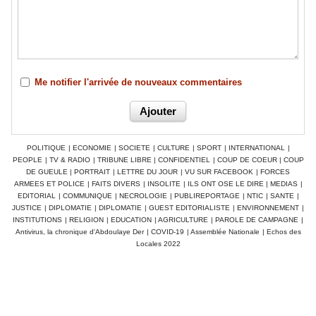
Me notifier l'arrivée de nouveaux commentaires
POLITIQUE
|
ECONOMIE
|
SOCIETE
|
CULTURE
|
SPORT
|
INTERNATIONAL
|
PEOPLE
|
TV & RADIO
|
TRIBUNE LIBRE
|
CONFIDENTIEL
|
COUP DE COEUR
|
COUP
DE GUEULE
|
PORTRAIT
|
LETTRE DU JOUR
|
VU SUR FACEBOOK
|
FORCES
ARMEES ET POLICE
|
FAITS DIVERS
|
INSOLITE
|
ILS ONT OSE LE DIRE
|
MEDIAS
|
EDITORIAL
|
COMMUNIQUE
|
NECROLOGIE
|
PUBLIREPORTAGE
|
NTIC
|
SANTE
|
JUSTICE
|
DIPLOMATIE
|
DIPLOMATIE
|
GUEST EDITORIALISTE
|
ENVIRONNEMENT
|
INSTITUTIONS
|
RELIGION
|
EDUCATION
|
AGRICULTURE
|
PAROLE DE CAMPAGNE
|
Antivirus, la chronique d'Abdoulaye Der
|
COVID-19
|
Assemblée Nationale
|
Echos des
Locales 2022