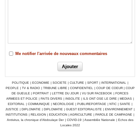
Me notifier l'arrivée de nouveaux commentaires
POLITIQUE
|
ECONOMIE
|
SOCIETE
|
CULTURE
|
SPORT
|
INTERNATIONAL
|
PEOPLE
|
TV & RADIO
|
TRIBUNE LIBRE
|
CONFIDENTIEL
|
COUP DE COEUR
|
COUP
DE GUEULE
|
PORTRAIT
|
LETTRE DU JOUR
|
VU SUR FACEBOOK
|
FORCES
ARMEES ET POLICE
|
FAITS DIVERS
|
INSOLITE
|
ILS ONT OSE LE DIRE
|
MEDIAS
|
EDITORIAL
|
COMMUNIQUE
|
NECROLOGIE
|
PUBLIREPORTAGE
|
NTIC
|
SANTE
|
JUSTICE
|
DIPLOMATIE
|
DIPLOMATIE
|
GUEST EDITORIALISTE
|
ENVIRONNEMENT
|
INSTITUTIONS
|
RELIGION
|
EDUCATION
|
AGRICULTURE
|
PAROLE DE CAMPAGNE
|
Antivirus, la chronique d'Abdoulaye Der
|
COVID-19
|
Assemblée Nationale
|
Echos des
Locales 2022